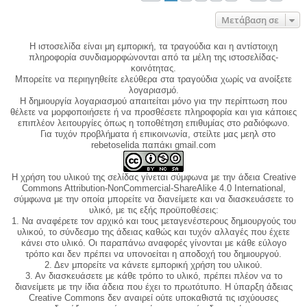
Μετάβαση σε
Η ιστοσελίδα είναι μη εμπορική, τα τραγούδια και η αντίστοιχη
πληροφορία συνδιαμορφώνονται από τα μέλη της ιστοσελίδας-
κοινότητας.
Μπορείτε να περιηγηθείτε ελεύθερα στα τραγούδια χωρίς να ανοίξετε
λογαριασμό.
Η δημιουργία λογαριασμού απαιτείται μόνο για την περίπτωση που
θέλετε να μορφοποιήσετε ή να προσθέσετε πληροφορία και για κάποιες
επιπλέον λειτουργίες όπως η τοποθέτηση επιθυμίας στο ραδιόφωνο.
Για τυχόν προβλήματα ή επικοινωνία, στείλτε μας μεηλ στο
rebetoselida παπάκι gmail.com
Η χρήση του υλικού της σελίδας γίνεται σύμφωνα με την άδεια Creative
Commons Attribution-NonCommercial-ShareAlike 4.0 International,
σύμφωνα με την οποία μπορείτε να διανείμετε και να διασκευάσετε το
υλικό, με τις εξής προϋποθέσεις:
1. Να αναφέρετε τον αρχικό και τους μεταγενέστερους δημιουργούς του
υλικού, το σύνδεσμο της άδειας καθώς και τυχόν αλλαγές που έχετε
κάνει στο υλικό. Οι παραπάνω αναφορές γίνονται με κάθε εύλογο
τρόπο και δεν πρέπει να υπονοείται η αποδοχή του δημιουργού.
2. Δεν μπορείτε να κάνετε εμπορική χρήση του υλικού.
3. Αν διασκευάσετε με κάθε τρόπο το υλικό, πρέπει πλέον να το
διανείμετε με την ίδια άδεια που έχει το πρωτότυπο. Η ύπαρξη άδειας
Creative Commons δεν αναιρεί ούτε υποκαθιστά τις ισχύουσες