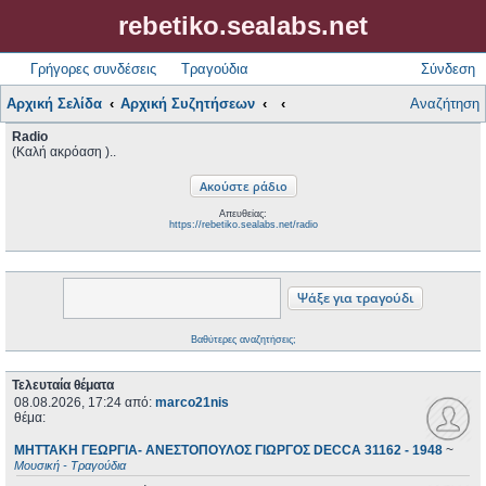
rebetiko.sealabs.net
Γρήγορες συνδέσεις
Τραγούδια
Σύνδεση
Αρχική Σελίδα
Αρχική Συζητήσεων
Αναζήτηση
Radio
(Καλή ακρόαση )..
Απευθείας:
https://rebetiko.sealabs.net/radio
Βαθύτερες αναζητήσεις;
Τελευταία θέματα
08.08.2026, 17:24
από:
marco21nis
θέμα:
ΜΗΤΤΑΚΗ ΓΕΩΡΓΙΑ- ΑΝΕΣΤΟΠΟΥΛΟΣ ΓΙΩΡΓΟΣ DECCA 31162 - 1948
~
Μουσική - Τραγούδια