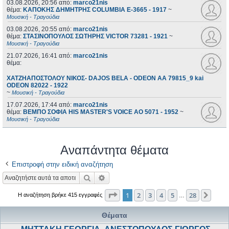
03.08.2026, 20:56
από:
marco21nis
θέμα:
ΚΑΠΟΚΗΣ ΔΗΜΗΤΡΗΣ COLUMBIA E-3665 - 1917
~
Μουσική - Τραγούδια
03.08.2026, 20:55
από:
marco21nis
θέμα:
ΣΤΑΣΙΝΟΠΟΥΛΟΣ ΣΩΤΗΡΗΣ VICTOR 73281 - 1921
~
Μουσική - Τραγούδια
21.07.2026, 16:41
από:
marco21nis
θέμα:
ΧΑΤΖΗΑΠΟΣΤΟΛΟΥ ΝΙΚΟΣ- DAJOS BELA - ODEON AA 79815_9 kai
ODEON 82022 - 1922
~
Μουσική - Τραγούδια
17.07.2026, 17:44
από:
marco21nis
θέμα:
ΒΕΜΠΟ ΣΟΦΙΑ HIS MASTER'S VOICE AO 5071 - 1952
~
Μουσική - Τραγούδια
Αναπάντητα θέματα
Επιστροφή στην ειδική αναζήτηση
Αναζήτηση
Ειδική αναζήτηση
Σελίδα
1
από
28
1
2
3
4
5
28
Επόμ
Η αναζήτηση βρήκε 415 εγγραφές
…
Θέματα