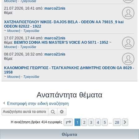
Μουσική - Τραγούδια
21.07.2026, 16:41
από:
marco21nis
θέμα:
ΧΑΤΖΗΑΠΟΣΤΟΛΟΥ ΝΙΚΟΣ- DAJOS BELA - ODEON AA 79815_9 kai
ODEON 82022 - 1922
~
Μουσική - Τραγούδια
17.07.2026, 17:44
από:
marco21nis
θέμα:
ΒΕΜΠΟ ΣΟΦΙΑ HIS MASTER'S VOICE AO 5071 - 1952
~
Μουσική - Τραγούδια
08.07.2026, 16:32
από:
marco21nis
θέμα:
ΚΑΛΟΜΟΙΡΗΣ ΓΕΩΡΓΙΟΣ - ΤΣΑΓΚΑΡΑΚΗΣ ΔΗΜΗΤΡΗΣ ODEON GA 8029 -
1958
~
Μουσική - Τραγούδια
Αναπάντητα θέματα
Επιστροφή στην ειδική αναζήτηση
Αναζήτηση
Ειδική αναζήτηση
Σελίδα
1
από
28
1
2
3
4
5
28
Επόμ
Η αναζήτηση βρήκε 414 εγγραφές
…
Θέματα