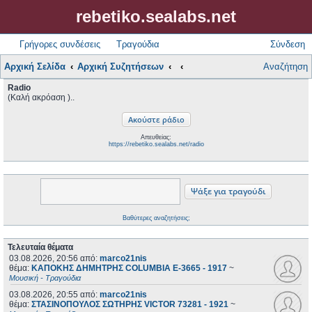
rebetiko.sealabs.net
Γρήγορες συνδέσεις
Τραγούδια
Σύνδεση
Αρχική Σελίδα
Αρχική Συζητήσεων
Αναζήτηση
Radio
(Καλή ακρόαση )..
Απευθείας:
https://rebetiko.sealabs.net/radio
Βαθύτερες αναζητήσεις;
Τελευταία θέματα
03.08.2026, 20:56
από:
marco21nis
θέμα:
ΚΑΠΟΚΗΣ ΔΗΜΗΤΡΗΣ COLUMBIA E-3665 - 1917
~
Μουσική - Τραγούδια
03.08.2026, 20:55
από:
marco21nis
θέμα:
ΣΤΑΣΙΝΟΠΟΥΛΟΣ ΣΩΤΗΡΗΣ VICTOR 73281 - 1921
~