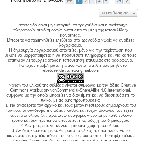
Σελίδα
1
από
28
1
2
3
4
5
28
Επόμ
Η αναζήτηση βρήκε 414 εγγραφές
…
Μετάβαση σε
Η ιστοσελίδα είναι μη εμπορική, τα τραγούδια και η αντίστοιχη
πληροφορία συνδιαμορφώνονται από τα μέλη της ιστοσελίδας-
κοινότητας.
Μπορείτε να περιηγηθείτε ελεύθερα στα τραγούδια χωρίς να ανοίξετε
λογαριασμό.
Η δημιουργία λογαριασμού απαιτείται μόνο για την περίπτωση που
θέλετε να μορφοποιήσετε ή να προσθέσετε πληροφορία και για κάποιες
επιπλέον λειτουργίες όπως η τοποθέτηση επιθυμίας στο ραδιόφωνο.
Για τυχόν προβλήματα ή επικοινωνία, στείλτε μας μεηλ στο
rebetoselida παπάκι gmail.com
Η χρήση του υλικού της σελίδας γίνεται σύμφωνα με την άδεια Creative
Commons Attribution-NonCommercial-ShareAlike 4.0 International,
σύμφωνα με την οποία μπορείτε να διανείμετε και να διασκευάσετε το
υλικό, με τις εξής προϋποθέσεις:
1. Να αναφέρετε τον αρχικό και τους μεταγενέστερους δημιουργούς του
υλικού, το σύνδεσμο της άδειας καθώς και τυχόν αλλαγές που έχετε
κάνει στο υλικό. Οι παραπάνω αναφορές γίνονται με κάθε εύλογο
τρόπο και δεν πρέπει να υπονοείται η αποδοχή του δημιουργού.
2. Δεν μπορείτε να κάνετε εμπορική χρήση του υλικού.
3. Αν διασκευάσετε με κάθε τρόπο το υλικό, πρέπει πλέον να το
διανείμετε με την ίδια άδεια που έχει το πρωτότυπο. Η ύπαρξη άδειας
Creative Commons δεν αναιρεί ούτε υποκαθιστά τις ισχύουσες