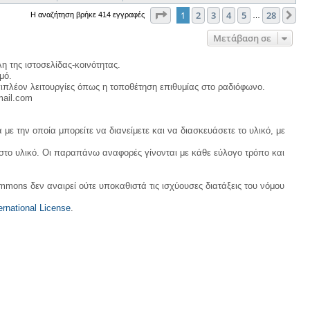
Σελίδα
1
από
28
1
2
3
4
5
28
Επ
Η αναζήτηση βρήκε 414 εγγραφές
…
Μετάβαση σε
η της ιστοσελίδας-κοινότητας.
μό.
ιπλέον λειτουργίες όπως η τοποθέτηση επιθυμίας στο ραδιόφωνο.
mail.com
με την οποία μπορείτε να διανείμετε και να διασκευάσετε το υλικό, με
 στο υλικό. Οι παραπάνω αναφορές γίνονται με κάθε εύλογο τρόπο και
ommons δεν αναιρεί ούτε υποκαθιστά τις ισχύουσες διατάξεις του νόμου
rnational License
.