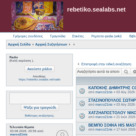
rebetiko.sealabs.net
Γρήγορες συνδέσεις
Τραγούδια
Ετικέτες
Ρεμπετο-pedia (wiki)
Βιβλ
Αρχική Σελίδα
Αρχική Συζητήσεων
Radio
(Καλή ακρόαση )..
Επιστροφή στην ειδική αναζήτηση
Ανα
Απευθείας:
https://rebetiko.sealabs.net/radio
ΚΑΠΟΚΗΣ ΔΗΜΗΤΡΗΣ COL
από
marco21nis
»
03 Αύγ 2026
ΣΤΑΣΙΝΟΠΟΥΛΟΣ ΣΩΤΗΡΗΣ
από
marco21nis
»
03 Αύγ 2026
ΧΑΤΖΗΑΠΟΣΤΟΛΟΥ ΝΙΚΟΣ-
Βαθύτερες αναζητήσεις;
από
marco21nis
»
21 Ιούλ 2026
ΒΕΜΠΟ ΣΟΦΙΑ HIS MASTE
Τελευταία θέματα
από
marco21nis
»
17 Ιούλ 2026
03.08.2026, 20:56
από:
marco21nis