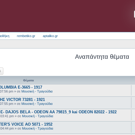
ιοθήκη
rembetiko.gr
aptaliko.gr
Αναπάντητα θέματα
ζήτηση
Ειδική αναζήτηση
Θέματα
UMBIA E-3665 - 1917
 07:56 pm
» σε
Μουσική - Τραγούδια
 VICTOR 73281 - 1921
 07:55 pm
» σε
Μουσική - Τραγούδια
 DAJOS BELA - ODEON AA 79815_9 kai ODEON 82022 - 1922
 03:41 pm
» σε
Μουσική - Τραγούδια
R'S VOICE AO 5071 - 1952
 04:44 pm
» σε
Μουσική - Τραγούδια