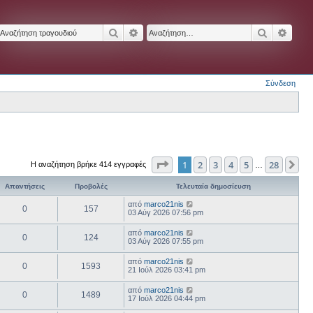
Αναζήτηση
Ειδική αναζήτηση
Αναζήτησ
Ειδικ
Σύνδεση
Σελίδα
1
από
28
1
2
3
4
5
28
Επ
Η αναζήτηση βρήκε 414 εγγραφές
…
Απαντήσεις
Προβολές
Τελευταία δημοσίευση
από
marco21nis
0
157
03 Αύγ 2026 07:56 pm
από
marco21nis
0
124
03 Αύγ 2026 07:55 pm
από
marco21nis
0
1593
21 Ιούλ 2026 03:41 pm
από
marco21nis
0
1489
17 Ιούλ 2026 04:44 pm