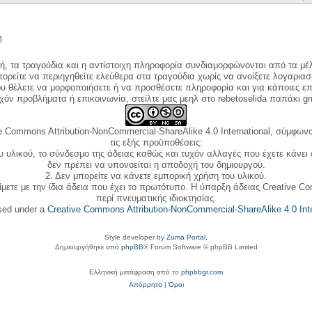
η
κή, τα τραγούδια και η αντίστοιχη πληροφορία συνδιαμορφώνονται από τα μέλ
ορείτε να περιηγηθείτε ελεύθερα στα τραγούδια χωρίς να ανοίξετε λογαριασ
ου θέλετε να μορφοποιήσετε ή να προσθέσετε πληροφορία και για κάποιες επ
όν προβλήματα ή επικοινωνία, στείλτε μας μεηλ στο rebetoselida παπάκι g
e Commons Attribution-NonCommercial-ShareAlike 4.0 International, σύμφωνα 
τις εξής προϋποθέσεις:
ου υλικού, το σύνδεσμο της άδειας καθώς και τυχόν αλλαγές που έχετε κάνει
δεν πρέπει να υπονοείται η αποδοχή του δημιουργού.
2. Δεν μπορείτε να κάνετε εμπορική χρήση του υλικού.
ίμετε με την ίδια άδεια που έχει το πρωτότυπο. Η ύπαρξη άδειας Creative C
περί πνευματικής ιδιοκτησίας.
nsed under a
Creative Commons Attribution-NonCommercial-ShareAlike 4.0 Inte
Style developer by
Zuma Portal
,
Δημιουργήθηκε από
phpBB
® Forum Software © phpBB Limited
Ελληνική μετάφραση από το
phpbbgr.com
Απόρρητο
|
Όροι