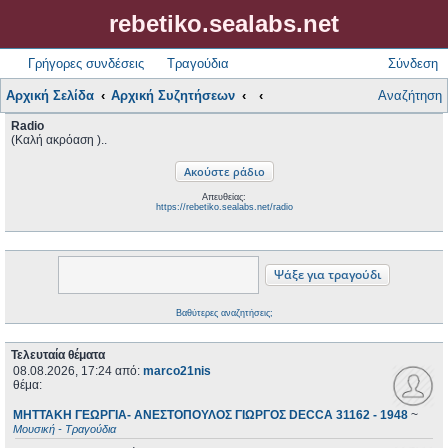
rebetiko.sealabs.net
Γρήγορες συνδέσεις
Τραγούδια
Σύνδεση
Αρχική Σελίδα
Αρχική Συζητήσεων
Αναζήτηση
Radio
(Καλή ακρόαση )..
Απευθείας:
https://rebetiko.sealabs.net/radio
Βαθύτερες αναζητήσεις;
Τελευταία θέματα
08.08.2026, 17:24
από:
marco21nis
θέμα:
ΜΗΤΤΑΚΗ ΓΕΩΡΓΙΑ- ΑΝΕΣΤΟΠΟΥΛΟΣ ΓΙΩΡΓΟΣ DECCA 31162 - 1948
~
Μουσική - Τραγούδια