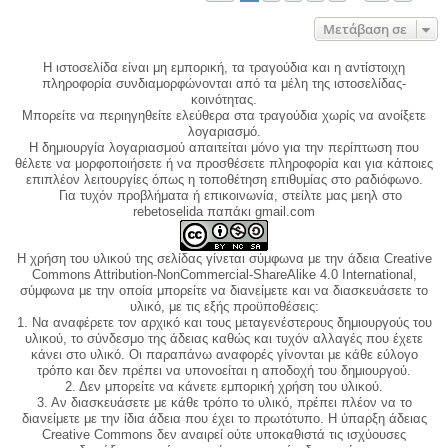
Μετάβαση σε
Η ιστοσελίδα είναι μη εμπορική, τα τραγούδια και η αντίστοιχη
πληροφορία συνδιαμορφώνονται από τα μέλη της ιστοσελίδας-
κοινότητας.
Μπορείτε να περιηγηθείτε ελεύθερα στα τραγούδια χωρίς να ανοίξετε
λογαριασμό.
Η δημιουργία λογαριασμού απαιτείται μόνο για την περίπτωση που
θέλετε να μορφοποιήσετε ή να προσθέσετε πληροφορία και για κάποιες
επιπλέον λειτουργίες όπως η τοποθέτηση επιθυμίας στο ραδιόφωνο.
Για τυχόν προβλήματα ή επικοινωνία, στείλτε μας μεηλ στο
rebetoselida παπάκι gmail.com
Η χρήση του υλικού της σελίδας γίνεται σύμφωνα με την άδεια Creative
Commons Attribution-NonCommercial-ShareAlike 4.0 International,
σύμφωνα με την οποία μπορείτε να διανείμετε και να διασκευάσετε το
υλικό, με τις εξής προϋποθέσεις:
1. Να αναφέρετε τον αρχικό και τους μεταγενέστερους δημιουργούς του
υλικού, το σύνδεσμο της άδειας καθώς και τυχόν αλλαγές που έχετε
κάνει στο υλικό. Οι παραπάνω αναφορές γίνονται με κάθε εύλογο
τρόπο και δεν πρέπει να υπονοείται η αποδοχή του δημιουργού.
2. Δεν μπορείτε να κάνετε εμπορική χρήση του υλικού.
3. Αν διασκευάσετε με κάθε τρόπο το υλικό, πρέπει πλέον να το
διανείμετε με την ίδια άδεια που έχει το πρωτότυπο. Η ύπαρξη άδειας
Creative Commons δεν αναιρεί ούτε υποκαθιστά τις ισχύουσες