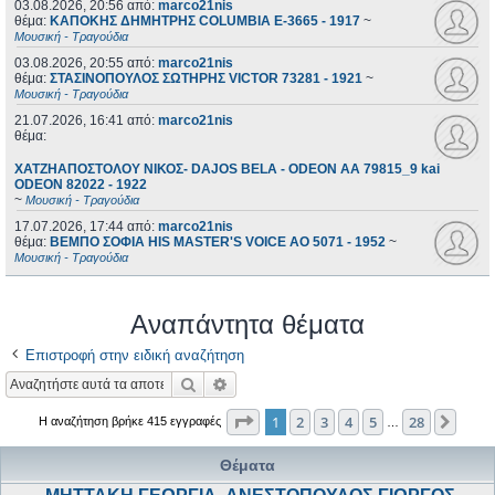
03.08.2026, 20:56
από:
marco21nis
θέμα:
ΚΑΠΟΚΗΣ ΔΗΜΗΤΡΗΣ COLUMBIA E-3665 - 1917
~
Μουσική - Τραγούδια
03.08.2026, 20:55
από:
marco21nis
θέμα:
ΣΤΑΣΙΝΟΠΟΥΛΟΣ ΣΩΤΗΡΗΣ VICTOR 73281 - 1921
~
Μουσική - Τραγούδια
21.07.2026, 16:41
από:
marco21nis
θέμα:
ΧΑΤΖΗΑΠΟΣΤΟΛΟΥ ΝΙΚΟΣ- DAJOS BELA - ODEON AA 79815_9 kai
ODEON 82022 - 1922
~
Μουσική - Τραγούδια
17.07.2026, 17:44
από:
marco21nis
θέμα:
ΒΕΜΠΟ ΣΟΦΙΑ HIS MASTER'S VOICE AO 5071 - 1952
~
Μουσική - Τραγούδια
Αναπάντητα θέματα
Επιστροφή στην ειδική αναζήτηση
Αναζήτηση
Ειδική αναζήτηση
Σελίδα
1
από
28
1
2
3
4
5
28
Επόμ
Η αναζήτηση βρήκε 415 εγγραφές
…
Θέματα