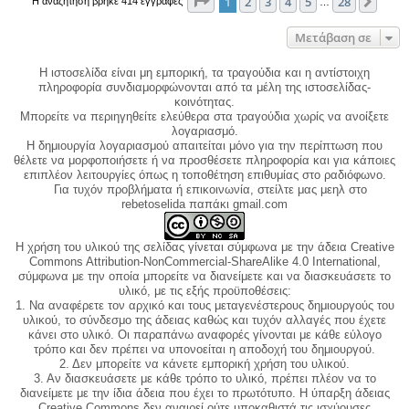
Σελίδα
1
από
28
1
2
3
4
5
28
Επόμ
Η αναζήτηση βρήκε 414 εγγραφές
…
Μετάβαση σε
Η ιστοσελίδα είναι μη εμπορική, τα τραγούδια και η αντίστοιχη
πληροφορία συνδιαμορφώνονται από τα μέλη της ιστοσελίδας-
κοινότητας.
Μπορείτε να περιηγηθείτε ελεύθερα στα τραγούδια χωρίς να ανοίξετε
λογαριασμό.
Η δημιουργία λογαριασμού απαιτείται μόνο για την περίπτωση που
θέλετε να μορφοποιήσετε ή να προσθέσετε πληροφορία και για κάποιες
επιπλέον λειτουργίες όπως η τοποθέτηση επιθυμίας στο ραδιόφωνο.
Για τυχόν προβλήματα ή επικοινωνία, στείλτε μας μεηλ στο
rebetoselida παπάκι gmail.com
Η χρήση του υλικού της σελίδας γίνεται σύμφωνα με την άδεια Creative
Commons Attribution-NonCommercial-ShareAlike 4.0 International,
σύμφωνα με την οποία μπορείτε να διανείμετε και να διασκευάσετε το
υλικό, με τις εξής προϋποθέσεις:
1. Να αναφέρετε τον αρχικό και τους μεταγενέστερους δημιουργούς του
υλικού, το σύνδεσμο της άδειας καθώς και τυχόν αλλαγές που έχετε
κάνει στο υλικό. Οι παραπάνω αναφορές γίνονται με κάθε εύλογο
τρόπο και δεν πρέπει να υπονοείται η αποδοχή του δημιουργού.
2. Δεν μπορείτε να κάνετε εμπορική χρήση του υλικού.
3. Αν διασκευάσετε με κάθε τρόπο το υλικό, πρέπει πλέον να το
διανείμετε με την ίδια άδεια που έχει το πρωτότυπο. Η ύπαρξη άδειας
Creative Commons δεν αναιρεί ούτε υποκαθιστά τις ισχύουσες