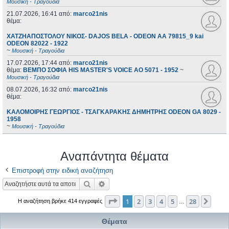
Μουσική - Τραγούδια
21.07.2026, 16:41
από:
marco21nis
θέμα:
ΧΑΤΖΗΑΠΟΣΤΟΛΟΥ ΝΙΚΟΣ- DAJOS BELA - ODEON AA 79815_9 kai
ODEON 82022 - 1922
~
Μουσική - Τραγούδια
17.07.2026, 17:44
από:
marco21nis
θέμα:
ΒΕΜΠΟ ΣΟΦΙΑ HIS MASTER'S VOICE AO 5071 - 1952
~
Μουσική - Τραγούδια
08.07.2026, 16:32
από:
marco21nis
θέμα:
ΚΑΛΟΜΟΙΡΗΣ ΓΕΩΡΓΙΟΣ - ΤΣΑΓΚΑΡΑΚΗΣ ΔΗΜΗΤΡΗΣ ODEON GA 8029 -
1958
~
Μουσική - Τραγούδια
Αναπάντητα θέματα
Επιστροφή στην ειδική αναζήτηση
Αναζήτηση
Ειδική αναζήτηση
Σελίδα
1
από
28
1
2
3
4
5
28
Επόμ
Η αναζήτηση βρήκε 414 εγγραφές
…
Θέματα