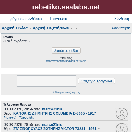
rebetiko.sealabs.net
Γρήγορες συνδέσεις
Τραγούδια
Σύνδεση
Αρχική Σελίδα
Αρχική Συζητήσεων
Αναζήτηση
Radio
(Καλή ακρόαση )..
Απευθείας:
https://rebetiko.sealabs.net/radio
Βαθύτερες αναζητήσεις;
Τελευταία θέματα
03.08.2026, 20:56
από:
marco21nis
θέμα:
ΚΑΠΟΚΗΣ ΔΗΜΗΤΡΗΣ COLUMBIA E-3665 - 1917
~
Μουσική - Τραγούδια
03.08.2026, 20:55
από:
marco21nis
θέμα:
ΣΤΑΣΙΝΟΠΟΥΛΟΣ ΣΩΤΗΡΗΣ VICTOR 73281 - 1921
~