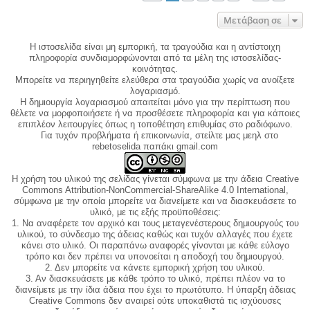
Μετάβαση σε
Η ιστοσελίδα είναι μη εμπορική, τα τραγούδια και η αντίστοιχη
πληροφορία συνδιαμορφώνονται από τα μέλη της ιστοσελίδας-
κοινότητας.
Μπορείτε να περιηγηθείτε ελεύθερα στα τραγούδια χωρίς να ανοίξετε
λογαριασμό.
Η δημιουργία λογαριασμού απαιτείται μόνο για την περίπτωση που
θέλετε να μορφοποιήσετε ή να προσθέσετε πληροφορία και για κάποιες
επιπλέον λειτουργίες όπως η τοποθέτηση επιθυμίας στο ραδιόφωνο.
Για τυχόν προβλήματα ή επικοινωνία, στείλτε μας μεηλ στο
rebetoselida παπάκι gmail.com
Η χρήση του υλικού της σελίδας γίνεται σύμφωνα με την άδεια Creative
Commons Attribution-NonCommercial-ShareAlike 4.0 International,
σύμφωνα με την οποία μπορείτε να διανείμετε και να διασκευάσετε το
υλικό, με τις εξής προϋποθέσεις:
1. Να αναφέρετε τον αρχικό και τους μεταγενέστερους δημιουργούς του
υλικού, το σύνδεσμο της άδειας καθώς και τυχόν αλλαγές που έχετε
κάνει στο υλικό. Οι παραπάνω αναφορές γίνονται με κάθε εύλογο
τρόπο και δεν πρέπει να υπονοείται η αποδοχή του δημιουργού.
2. Δεν μπορείτε να κάνετε εμπορική χρήση του υλικού.
3. Αν διασκευάσετε με κάθε τρόπο το υλικό, πρέπει πλέον να το
διανείμετε με την ίδια άδεια που έχει το πρωτότυπο. Η ύπαρξη άδειας
Creative Commons δεν αναιρεί ούτε υποκαθιστά τις ισχύουσες