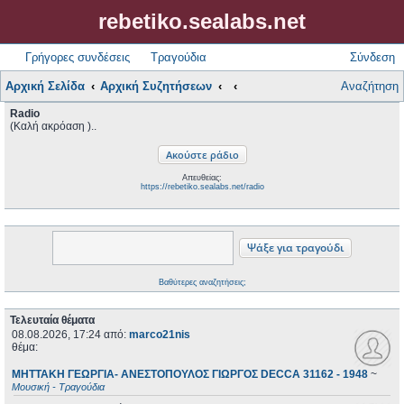
rebetiko.sealabs.net
Γρήγορες συνδέσεις
Τραγούδια
Σύνδεση
Αρχική Σελίδα
Αρχική Συζητήσεων
Αναζήτηση
Radio
(Καλή ακρόαση )..
Απευθείας:
https://rebetiko.sealabs.net/radio
Βαθύτερες αναζητήσεις;
Τελευταία θέματα
08.08.2026, 17:24
από:
marco21nis
θέμα:
ΜΗΤΤΑΚΗ ΓΕΩΡΓΙΑ- ΑΝΕΣΤΟΠΟΥΛΟΣ ΓΙΩΡΓΟΣ DECCA 31162 - 1948
~
Μουσική - Τραγούδια