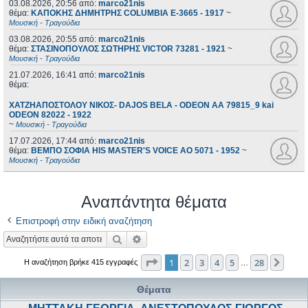
03.08.2026, 20:56
από:
marco21nis
θέμα:
ΚΑΠΟΚΗΣ ΔΗΜΗΤΡΗΣ COLUMBIA E-3665 - 1917
~
Μουσική - Τραγούδια
03.08.2026, 20:55
από:
marco21nis
θέμα:
ΣΤΑΣΙΝΟΠΟΥΛΟΣ ΣΩΤΗΡΗΣ VICTOR 73281 - 1921
~
Μουσική - Τραγούδια
21.07.2026, 16:41
από:
marco21nis
θέμα:
ΧΑΤΖΗΑΠΟΣΤΟΛΟΥ ΝΙΚΟΣ- DAJOS BELA - ODEON AA 79815_9 kai
ODEON 82022 - 1922
~
Μουσική - Τραγούδια
17.07.2026, 17:44
από:
marco21nis
θέμα:
ΒΕΜΠΟ ΣΟΦΙΑ HIS MASTER'S VOICE AO 5071 - 1952
~
Μουσική - Τραγούδια
Αναπάντητα θέματα
Επιστροφή στην ειδική αναζήτηση
Αναζήτηση
Ειδική αναζήτηση
Σελίδα
1
από
28
1
2
3
4
5
28
Επόμ
Η αναζήτηση βρήκε 415 εγγραφές
…
Θέματα