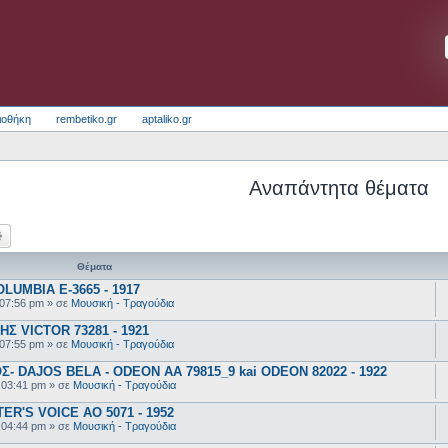
ιοθήκη
rembetiko.gr
aptaliko.gr
Αναπάντητα θέματα
ζήτηση
Ειδική αναζήτηση
Θέματα
UMBIA E-3665 - 1917
 07:56 pm
» σε
Μουσική - Τραγούδια
 VICTOR 73281 - 1921
 07:55 pm
» σε
Μουσική - Τραγούδια
 DAJOS BELA - ODEON AA 79815_9 kai ODEON 82022 - 1922
 03:41 pm
» σε
Μουσική - Τραγούδια
R'S VOICE AO 5071 - 1952
 04:44 pm
» σε
Μουσική - Τραγούδια