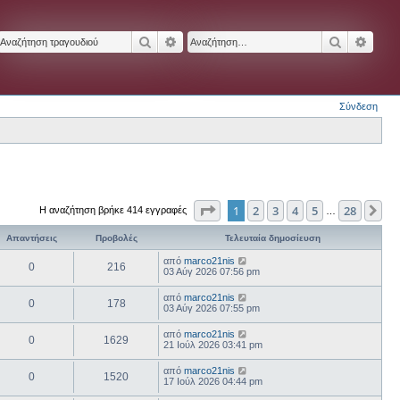
Αναζήτηση
Ειδική αναζήτηση
Αναζήτησ
Ειδικ
Σύνδεση
Σελίδα
1
από
28
1
2
3
4
5
28
Επ
Η αναζήτηση βρήκε 414 εγγραφές
…
Απαντήσεις
Προβολές
Τελευταία δημοσίευση
από
marco21nis
0
216
03 Αύγ 2026 07:56 pm
από
marco21nis
0
178
03 Αύγ 2026 07:55 pm
από
marco21nis
0
1629
21 Ιούλ 2026 03:41 pm
από
marco21nis
0
1520
17 Ιούλ 2026 04:44 pm