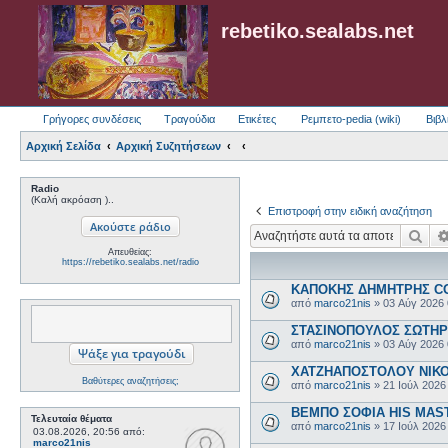
rebetiko.sealabs.net
Γρήγορες συνδέσεις
Τραγούδια
Ετικέτες
Ρεμπετο-pedia (wiki)
Βιβλ
Αρχική Σελίδα
Αρχική Συζητήσεων
Radio
(Καλή ακρόαση )..
Επιστροφή στην ειδική αναζήτηση
Ανα
Απευθείας:
https://rebetiko.sealabs.net/radio
ΚΑΠΟΚΗΣ ΔΗΜΗΤΡΗΣ COL
από
marco21nis
»
03 Αύγ 2026
ΣΤΑΣΙΝΟΠΟΥΛΟΣ ΣΩΤΗΡΗΣ
από
marco21nis
»
03 Αύγ 2026
ΧΑΤΖΗΑΠΟΣΤΟΛΟΥ ΝΙΚΟΣ-
Βαθύτερες αναζητήσεις;
από
marco21nis
»
21 Ιούλ 2026
ΒΕΜΠΟ ΣΟΦΙΑ HIS MASTE
Τελευταία θέματα
από
marco21nis
»
17 Ιούλ 2026
03.08.2026, 20:56
από:
marco21nis