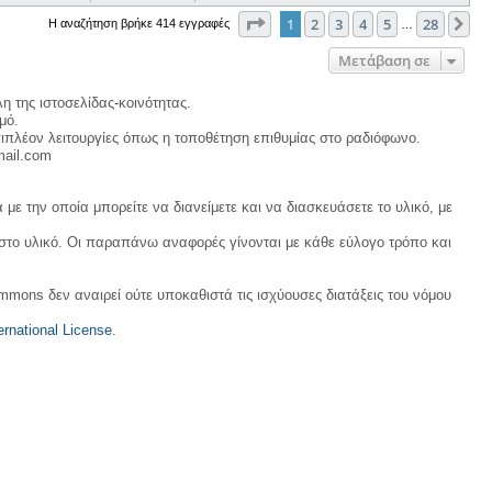
Σελίδα
1
από
28
1
2
3
4
5
28
Επ
Η αναζήτηση βρήκε 414 εγγραφές
…
Μετάβαση σε
η της ιστοσελίδας-κοινότητας.
μό.
ιπλέον λειτουργίες όπως η τοποθέτηση επιθυμίας στο ραδιόφωνο.
mail.com
με την οποία μπορείτε να διανείμετε και να διασκευάσετε το υλικό, με
 στο υλικό. Οι παραπάνω αναφορές γίνονται με κάθε εύλογο τρόπο και
ommons δεν αναιρεί ούτε υποκαθιστά τις ισχύουσες διατάξεις του νόμου
rnational License
.