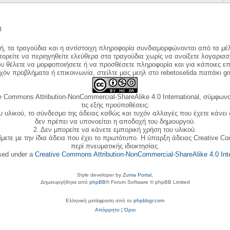
η
κή, τα τραγούδια και η αντίστοιχη πληροφορία συνδιαμορφώνονται από τα μέλ
ορείτε να περιηγηθείτε ελεύθερα στα τραγούδια χωρίς να ανοίξετε λογαριασ
ου θέλετε να μορφοποιήσετε ή να προσθέσετε πληροφορία και για κάποιες επ
όν προβλήματα ή επικοινωνία, στείλτε μας μεηλ στο rebetoselida παπάκι g
e Commons Attribution-NonCommercial-ShareAlike 4.0 International, σύμφωνα 
τις εξής προϋποθέσεις:
ου υλικού, το σύνδεσμο της άδειας καθώς και τυχόν αλλαγές που έχετε κάνει
δεν πρέπει να υπονοείται η αποδοχή του δημιουργού.
2. Δεν μπορείτε να κάνετε εμπορική χρήση του υλικού.
ίμετε με την ίδια άδεια που έχει το πρωτότυπο. Η ύπαρξη άδειας Creative C
περί πνευματικής ιδιοκτησίας.
nsed under a
Creative Commons Attribution-NonCommercial-ShareAlike 4.0 Inte
Style developer by
Zuma Portal
,
Δημιουργήθηκε από
phpBB
® Forum Software © phpBB Limited
Ελληνική μετάφραση από το
phpbbgr.com
Απόρρητο
|
Όροι