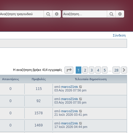
Αναζήτηση
Ειδική αναζήτηση
Αναζήτησ
Ειδικ
Σύνδεση
Σελίδα
1
από
28
1
2
3
4
5
28
Επ
Η αναζήτηση βρήκε 414 εγγραφές
…
Απαντήσεις
Προβολές
Τελευταία δημοσίευση
από
marco21nis
0
115
03 Αύγ 2026 07:56 pm
από
marco21nis
0
92
03 Αύγ 2026 07:55 pm
από
marco21nis
0
1578
21 Ιούλ 2026 03:41 pm
από
marco21nis
0
1469
17 Ιούλ 2026 04:44 pm