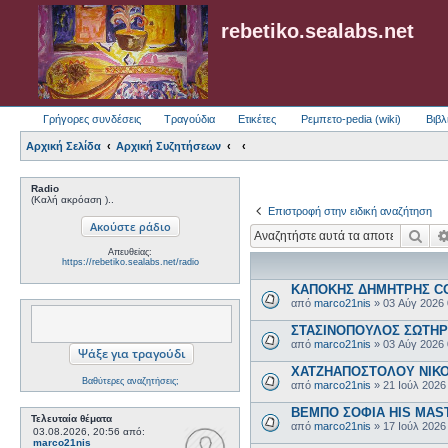
rebetiko.sealabs.net
Γρήγορες συνδέσεις
Τραγούδια
Ετικέτες
Ρεμπετο-pedia (wiki)
Βιβλ
Αρχική Σελίδα
Αρχική Συζητήσεων
Radio
(Καλή ακρόαση )..
Επιστροφή στην ειδική αναζήτηση
Ανα
Απευθείας:
https://rebetiko.sealabs.net/radio
ΚΑΠΟΚΗΣ ΔΗΜΗΤΡΗΣ COL
από
marco21nis
»
03 Αύγ 2026
ΣΤΑΣΙΝΟΠΟΥΛΟΣ ΣΩΤΗΡΗΣ
από
marco21nis
»
03 Αύγ 2026
ΧΑΤΖΗΑΠΟΣΤΟΛΟΥ ΝΙΚΟΣ-
Βαθύτερες αναζητήσεις;
από
marco21nis
»
21 Ιούλ 2026
ΒΕΜΠΟ ΣΟΦΙΑ HIS MASTE
Τελευταία θέματα
από
marco21nis
»
17 Ιούλ 2026
03.08.2026, 20:56
από:
marco21nis