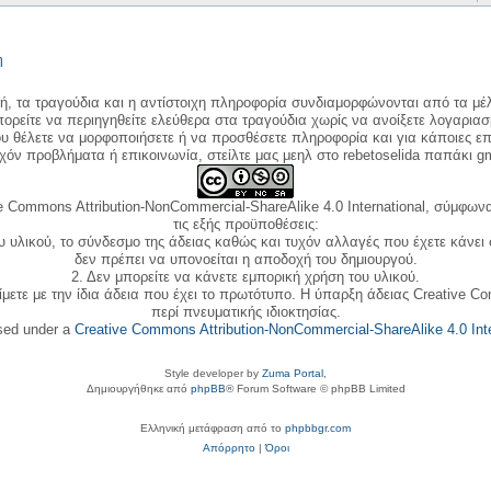
η
κή, τα τραγούδια και η αντίστοιχη πληροφορία συνδιαμορφώνονται από τα μέλ
ορείτε να περιηγηθείτε ελεύθερα στα τραγούδια χωρίς να ανοίξετε λογαριασ
ου θέλετε να μορφοποιήσετε ή να προσθέσετε πληροφορία και για κάποιες επ
όν προβλήματα ή επικοινωνία, στείλτε μας μεηλ στο rebetoselida παπάκι g
e Commons Attribution-NonCommercial-ShareAlike 4.0 International, σύμφωνα 
τις εξής προϋποθέσεις:
ου υλικού, το σύνδεσμο της άδειας καθώς και τυχόν αλλαγές που έχετε κάνει
δεν πρέπει να υπονοείται η αποδοχή του δημιουργού.
2. Δεν μπορείτε να κάνετε εμπορική χρήση του υλικού.
ίμετε με την ίδια άδεια που έχει το πρωτότυπο. Η ύπαρξη άδειας Creative C
περί πνευματικής ιδιοκτησίας.
nsed under a
Creative Commons Attribution-NonCommercial-ShareAlike 4.0 Inte
Style developer by
Zuma Portal
,
Δημιουργήθηκε από
phpBB
® Forum Software © phpBB Limited
Ελληνική μετάφραση από το
phpbbgr.com
Απόρρητο
|
Όροι