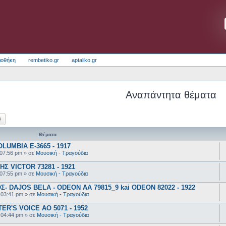
ιοθήκη
rembetiko.gr
aptaliko.gr
Αναπάντητα θέματα
ζήτηση
Ειδική αναζήτηση
Θέματα
UMBIA E-3665 - 1917
 07:56 pm
» σε
Μουσική - Τραγούδια
 VICTOR 73281 - 1921
 07:55 pm
» σε
Μουσική - Τραγούδια
 DAJOS BELA - ODEON AA 79815_9 kai ODEON 82022 - 1922
 03:41 pm
» σε
Μουσική - Τραγούδια
R'S VOICE AO 5071 - 1952
 04:44 pm
» σε
Μουσική - Τραγούδια