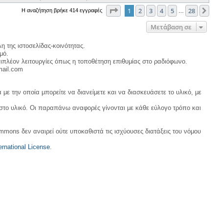
Σελίδα
1
από
28
1
2
3
4
5
28
Επ
Η αναζήτηση βρήκε 414 εγγραφές
…
Μετάβαση σε
η της ιστοσελίδας-κοινότητας.
μό.
ιπλέον λειτουργίες όπως η τοποθέτηση επιθυμίας στο ραδιόφωνο.
mail.com
με την οποία μπορείτε να διανείμετε και να διασκευάσετε το υλικό, με
 στο υλικό. Οι παραπάνω αναφορές γίνονται με κάθε εύλογο τρόπο και
ommons δεν αναιρεί ούτε υποκαθιστά τις ισχύουσες διατάξεις του νόμου
rnational License
.