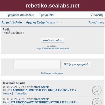
rebetiko.sealabs.net
Γρήγορες συνδέσεις
Τραγούδια
Σύνδεση
Αρχική Σελίδα
Αρχική Συζητήσεων
Αναζήτηση
Radio
(Καλή ακρόαση )..
Απευθείας:
https://rebetiko.sealabs.net/radio
Βαθύτερες αναζητήσεις;
Τελευταία θέματα
03.08.2026, 20:56
από:
marco21nis
θέμα:
ΚΑΠΟΚΗΣ ΔΗΜΗΤΡΗΣ COLUMBIA E-3665 - 1917
~
Μουσική - Τραγούδια
03.08.2026, 20:55
από:
marco21nis
θέμα:
ΣΤΑΣΙΝΟΠΟΥΛΟΣ ΣΩΤΗΡΗΣ VICTOR 73281 - 1921
~