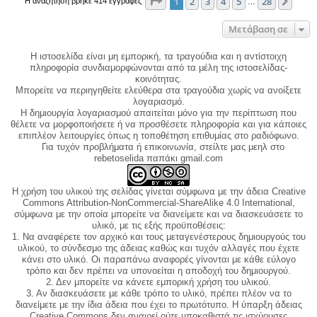
Σελίδα
1
από
28
1
2
3
4
5
28
Επόμ
Η αναζήτηση βρήκε 414 εγγραφές
…
Μετάβαση σε
Η ιστοσελίδα είναι μη εμπορική, τα τραγούδια και η αντίστοιχη
πληροφορία συνδιαμορφώνονται από τα μέλη της ιστοσελίδας-
κοινότητας.
Μπορείτε να περιηγηθείτε ελεύθερα στα τραγούδια χωρίς να ανοίξετε
λογαριασμό.
Η δημιουργία λογαριασμού απαιτείται μόνο για την περίπτωση που
θέλετε να μορφοποιήσετε ή να προσθέσετε πληροφορία και για κάποιες
επιπλέον λειτουργίες όπως η τοποθέτηση επιθυμίας στο ραδιόφωνο.
Για τυχόν προβλήματα ή επικοινωνία, στείλτε μας μεηλ στο
rebetoselida παπάκι gmail.com
Η χρήση του υλικού της σελίδας γίνεται σύμφωνα με την άδεια Creative
Commons Attribution-NonCommercial-ShareAlike 4.0 International,
σύμφωνα με την οποία μπορείτε να διανείμετε και να διασκευάσετε το
υλικό, με τις εξής προϋποθέσεις:
1. Να αναφέρετε τον αρχικό και τους μεταγενέστερους δημιουργούς του
υλικού, το σύνδεσμο της άδειας καθώς και τυχόν αλλαγές που έχετε
κάνει στο υλικό. Οι παραπάνω αναφορές γίνονται με κάθε εύλογο
τρόπο και δεν πρέπει να υπονοείται η αποδοχή του δημιουργού.
2. Δεν μπορείτε να κάνετε εμπορική χρήση του υλικού.
3. Αν διασκευάσετε με κάθε τρόπο το υλικό, πρέπει πλέον να το
διανείμετε με την ίδια άδεια που έχει το πρωτότυπο. Η ύπαρξη άδειας
Creative Commons δεν αναιρεί ούτε υποκαθιστά τις ισχύουσες