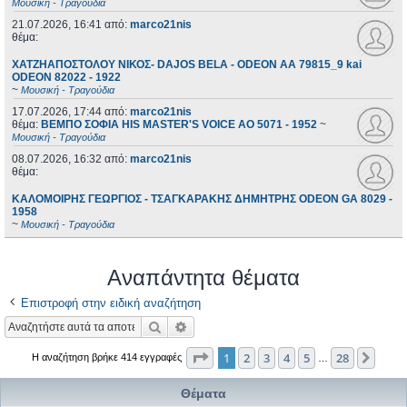
Μουσική - Τραγούδια
21.07.2026, 16:41
από:
marco21nis
θέμα:
ΧΑΤΖΗΑΠΟΣΤΟΛΟΥ ΝΙΚΟΣ- DAJOS BELA - ODEON AA 79815_9 kai
ODEON 82022 - 1922
~
Μουσική - Τραγούδια
17.07.2026, 17:44
από:
marco21nis
θέμα:
ΒΕΜΠΟ ΣΟΦΙΑ HIS MASTER'S VOICE AO 5071 - 1952
~
Μουσική - Τραγούδια
08.07.2026, 16:32
από:
marco21nis
θέμα:
ΚΑΛΟΜΟΙΡΗΣ ΓΕΩΡΓΙΟΣ - ΤΣΑΓΚΑΡΑΚΗΣ ΔΗΜΗΤΡΗΣ ODEON GA 8029 -
1958
~
Μουσική - Τραγούδια
Αναπάντητα θέματα
Επιστροφή στην ειδική αναζήτηση
Αναζήτηση
Ειδική αναζήτηση
Σελίδα
1
από
28
1
2
3
4
5
28
Επόμ
Η αναζήτηση βρήκε 414 εγγραφές
…
Θέματα