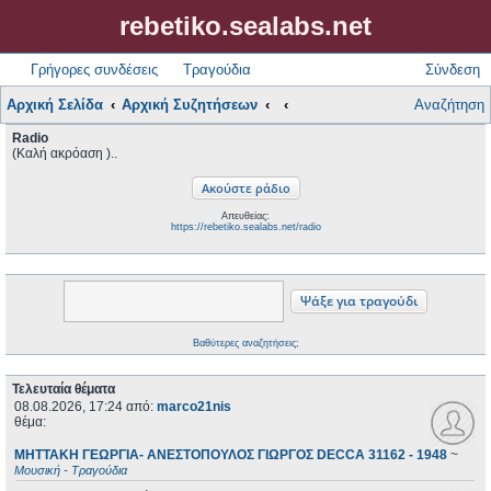
rebetiko.sealabs.net
Γρήγορες συνδέσεις
Τραγούδια
Σύνδεση
Αρχική Σελίδα
Αρχική Συζητήσεων
Αναζήτηση
Radio
(Καλή ακρόαση )..
Απευθείας:
https://rebetiko.sealabs.net/radio
Βαθύτερες αναζητήσεις;
Τελευταία θέματα
08.08.2026, 17:24
από:
marco21nis
θέμα:
ΜΗΤΤΑΚΗ ΓΕΩΡΓΙΑ- ΑΝΕΣΤΟΠΟΥΛΟΣ ΓΙΩΡΓΟΣ DECCA 31162 - 1948
~
Μουσική - Τραγούδια