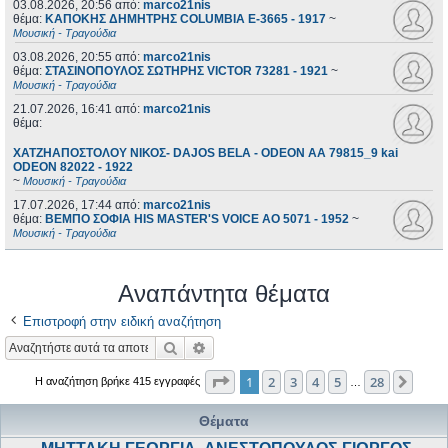
03.08.2026, 20:56
από:
marco21nis
θέμα:
ΚΑΠΟΚΗΣ ΔΗΜΗΤΡΗΣ COLUMBIA E-3665 - 1917
~
Μουσική - Τραγούδια
03.08.2026, 20:55
από:
marco21nis
θέμα:
ΣΤΑΣΙΝΟΠΟΥΛΟΣ ΣΩΤΗΡΗΣ VICTOR 73281 - 1921
~
Μουσική - Τραγούδια
21.07.2026, 16:41
από:
marco21nis
θέμα:
ΧΑΤΖΗΑΠΟΣΤΟΛΟΥ ΝΙΚΟΣ- DAJOS BELA - ODEON AA 79815_9 kai
ODEON 82022 - 1922
~
Μουσική - Τραγούδια
17.07.2026, 17:44
από:
marco21nis
θέμα:
ΒΕΜΠΟ ΣΟΦΙΑ HIS MASTER'S VOICE AO 5071 - 1952
~
Μουσική - Τραγούδια
Αναπάντητα θέματα
Επιστροφή στην ειδική αναζήτηση
Αναζήτηση
Ειδική αναζήτηση
Σελίδα
1
από
28
1
2
3
4
5
28
Επόμ
Η αναζήτηση βρήκε 415 εγγραφές
…
Θέματα