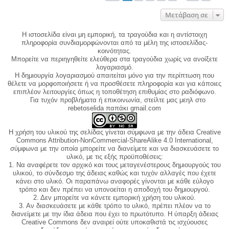
Μετάβαση σε
Η ιστοσελίδα είναι μη εμπορική, τα τραγούδια και η αντίστοιχη
πληροφορία συνδιαμορφώνονται από τα μέλη της ιστοσελίδας-
κοινότητας.
Μπορείτε να περιηγηθείτε ελεύθερα στα τραγούδια χωρίς να ανοίξετε
λογαριασμό.
Η δημιουργία λογαριασμού απαιτείται μόνο για την περίπτωση που
θέλετε να μορφοποιήσετε ή να προσθέσετε πληροφορία και για κάποιες
επιπλέον λειτουργίες όπως η τοποθέτηση επιθυμίας στο ραδιόφωνο.
Για τυχόν προβλήματα ή επικοινωνία, στείλτε μας μεηλ στο
rebetoselida παπάκι gmail.com
Η χρήση του υλικού της σελίδας γίνεται σύμφωνα με την άδεια Creative
Commons Attribution-NonCommercial-ShareAlike 4.0 International,
σύμφωνα με την οποία μπορείτε να διανείμετε και να διασκευάσετε το
υλικό, με τις εξής προϋποθέσεις:
1. Να αναφέρετε τον αρχικό και τους μεταγενέστερους δημιουργούς του
υλικού, το σύνδεσμο της άδειας καθώς και τυχόν αλλαγές που έχετε
κάνει στο υλικό. Οι παραπάνω αναφορές γίνονται με κάθε εύλογο
τρόπο και δεν πρέπει να υπονοείται η αποδοχή του δημιουργού.
2. Δεν μπορείτε να κάνετε εμπορική χρήση του υλικού.
3. Αν διασκευάσετε με κάθε τρόπο το υλικό, πρέπει πλέον να το
διανείμετε με την ίδια άδεια που έχει το πρωτότυπο. Η ύπαρξη άδειας
Creative Commons δεν αναιρεί ούτε υποκαθιστά τις ισχύουσες