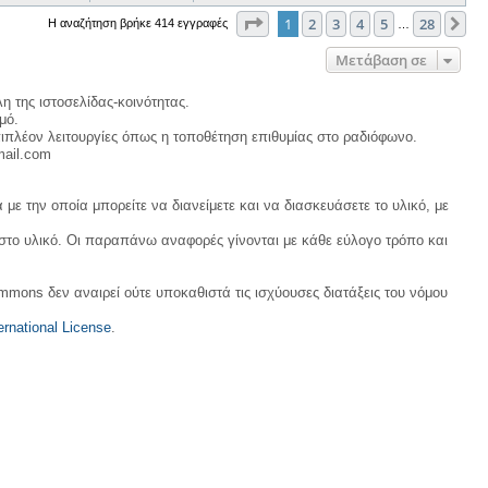
Σελίδα
1
από
28
1
2
3
4
5
28
Επ
Η αναζήτηση βρήκε 414 εγγραφές
…
Μετάβαση σε
η της ιστοσελίδας-κοινότητας.
μό.
ιπλέον λειτουργίες όπως η τοποθέτηση επιθυμίας στο ραδιόφωνο.
mail.com
με την οποία μπορείτε να διανείμετε και να διασκευάσετε το υλικό, με
 στο υλικό. Οι παραπάνω αναφορές γίνονται με κάθε εύλογο τρόπο και
ommons δεν αναιρεί ούτε υποκαθιστά τις ισχύουσες διατάξεις του νόμου
rnational License
.