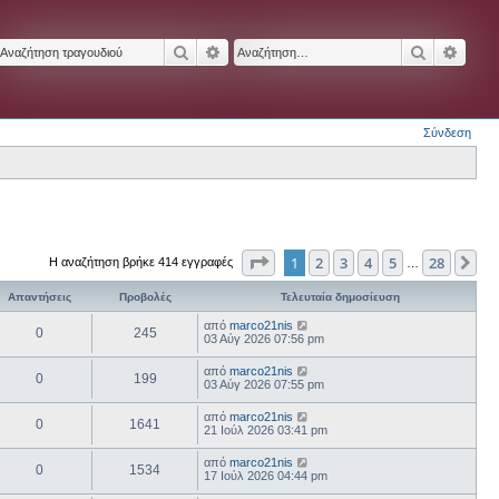
Αναζήτηση
Ειδική αναζήτηση
Αναζήτησ
Ειδικ
Σύνδεση
Σελίδα
1
από
28
1
2
3
4
5
28
Επ
Η αναζήτηση βρήκε 414 εγγραφές
…
Απαντήσεις
Προβολές
Τελευταία δημοσίευση
από
marco21nis
0
245
03 Αύγ 2026 07:56 pm
από
marco21nis
0
199
03 Αύγ 2026 07:55 pm
από
marco21nis
0
1641
21 Ιούλ 2026 03:41 pm
από
marco21nis
0
1534
17 Ιούλ 2026 04:44 pm