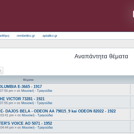
ιοθήκη
rembetiko.gr
aptaliko.gr
Αναπάντητα θέματα
ζήτηση
Ειδική αναζήτηση
Θέματα
UMBIA E-3665 - 1917
 07:56 pm
» σε
Μουσική - Τραγούδια
 VICTOR 73281 - 1921
 07:55 pm
» σε
Μουσική - Τραγούδια
 DAJOS BELA - ODEON AA 79815_9 kai ODEON 82022 - 1922
 03:41 pm
» σε
Μουσική - Τραγούδια
R'S VOICE AO 5071 - 1952
 04:44 pm
» σε
Μουσική - Τραγούδια