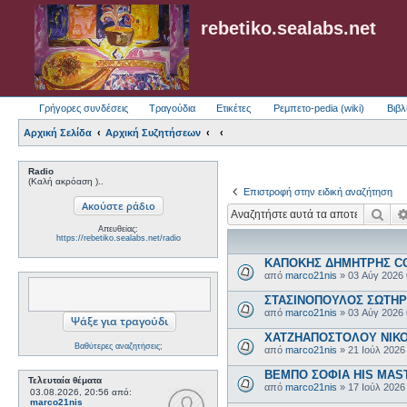
rebetiko.sealabs.net
Γρήγορες συνδέσεις
Τραγούδια
Ετικέτες
Ρεμπετο-pedia (wiki)
Βιβλ
Αρχική Σελίδα
Αρχική Συζητήσεων
Radio
(Καλή ακρόαση )..
Επιστροφή στην ειδική αναζήτηση
Ανα
Απευθείας:
https://rebetiko.sealabs.net/radio
ΚΑΠΟΚΗΣ ΔΗΜΗΤΡΗΣ COL
από
marco21nis
»
03 Αύγ 2026
ΣΤΑΣΙΝΟΠΟΥΛΟΣ ΣΩΤΗΡΗΣ
από
marco21nis
»
03 Αύγ 2026
ΧΑΤΖΗΑΠΟΣΤΟΛΟΥ ΝΙΚΟΣ-
Βαθύτερες αναζητήσεις;
από
marco21nis
»
21 Ιούλ 2026
ΒΕΜΠΟ ΣΟΦΙΑ HIS MASTE
Τελευταία θέματα
από
marco21nis
»
17 Ιούλ 2026
03.08.2026, 20:56
από:
marco21nis