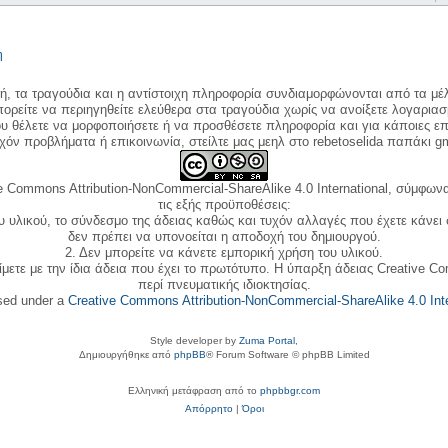
η
κή, τα τραγούδια και η αντίστοιχη πληροφορία συνδιαμορφώνονται από τα μέλ
ορείτε να περιηγηθείτε ελεύθερα στα τραγούδια χωρίς να ανοίξετε λογαριασ
ου θέλετε να μορφοποιήσετε ή να προσθέσετε πληροφορία και για κάποιες επ
όν προβλήματα ή επικοινωνία, στείλτε μας μεηλ στο rebetoselida παπάκι g
e Commons Attribution-NonCommercial-ShareAlike 4.0 International, σύμφωνα 
τις εξής προϋποθέσεις:
ου υλικού, το σύνδεσμο της άδειας καθώς και τυχόν αλλαγές που έχετε κάνει
δεν πρέπει να υπονοείται η αποδοχή του δημιουργού.
2. Δεν μπορείτε να κάνετε εμπορική χρήση του υλικού.
ίμετε με την ίδια άδεια που έχει το πρωτότυπο. Η ύπαρξη άδειας Creative C
περί πνευματικής ιδιοκτησίας.
nsed under a
Creative Commons Attribution-NonCommercial-ShareAlike 4.0 Inte
Style developer by
Zuma Portal
,
Δημιουργήθηκε από
phpBB
® Forum Software © phpBB Limited
Ελληνική μετάφραση από το
phpbbgr.com
Απόρρητο
|
Όροι