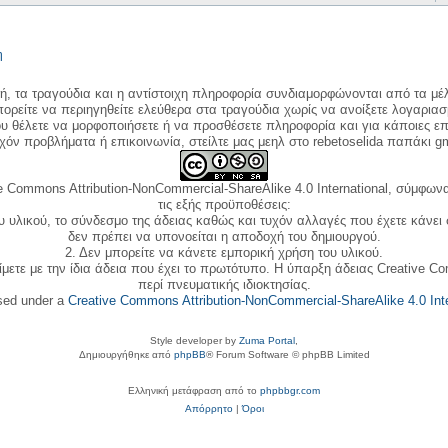
η
κή, τα τραγούδια και η αντίστοιχη πληροφορία συνδιαμορφώνονται από τα μέλ
ορείτε να περιηγηθείτε ελεύθερα στα τραγούδια χωρίς να ανοίξετε λογαριασ
ου θέλετε να μορφοποιήσετε ή να προσθέσετε πληροφορία και για κάποιες επ
όν προβλήματα ή επικοινωνία, στείλτε μας μεηλ στο rebetoselida παπάκι g
e Commons Attribution-NonCommercial-ShareAlike 4.0 International, σύμφωνα 
τις εξής προϋποθέσεις:
ου υλικού, το σύνδεσμο της άδειας καθώς και τυχόν αλλαγές που έχετε κάνει
δεν πρέπει να υπονοείται η αποδοχή του δημιουργού.
2. Δεν μπορείτε να κάνετε εμπορική χρήση του υλικού.
ίμετε με την ίδια άδεια που έχει το πρωτότυπο. Η ύπαρξη άδειας Creative C
περί πνευματικής ιδιοκτησίας.
nsed under a
Creative Commons Attribution-NonCommercial-ShareAlike 4.0 Inte
Style developer by
Zuma Portal
,
Δημιουργήθηκε από
phpBB
® Forum Software © phpBB Limited
Ελληνική μετάφραση από το
phpbbgr.com
Απόρρητο
|
Όροι