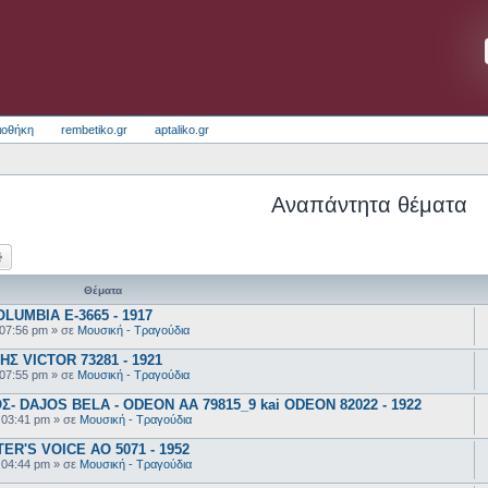
ιοθήκη
rembetiko.gr
aptaliko.gr
Αναπάντητα θέματα
ζήτηση
Ειδική αναζήτηση
Θέματα
UMBIA E-3665 - 1917
 07:56 pm
» σε
Μουσική - Τραγούδια
 VICTOR 73281 - 1921
 07:55 pm
» σε
Μουσική - Τραγούδια
 DAJOS BELA - ODEON AA 79815_9 kai ODEON 82022 - 1922
 03:41 pm
» σε
Μουσική - Τραγούδια
R'S VOICE AO 5071 - 1952
 04:44 pm
» σε
Μουσική - Τραγούδια