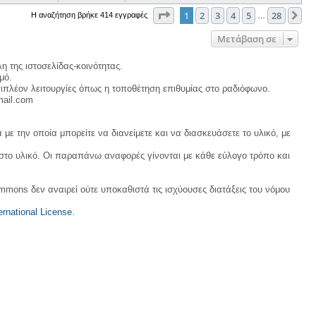
Σελίδα
1
από
28
1
2
3
4
5
28
Επ
Η αναζήτηση βρήκε 414 εγγραφές
…
Μετάβαση σε
η της ιστοσελίδας-κοινότητας.
μό.
ιπλέον λειτουργίες όπως η τοποθέτηση επιθυμίας στο ραδιόφωνο.
mail.com
με την οποία μπορείτε να διανείμετε και να διασκευάσετε το υλικό, με
 στο υλικό. Οι παραπάνω αναφορές γίνονται με κάθε εύλογο τρόπο και
ommons δεν αναιρεί ούτε υποκαθιστά τις ισχύουσες διατάξεις του νόμου
rnational License
.