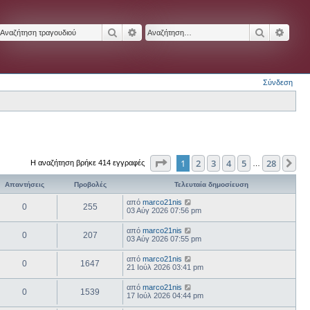
Αναζήτηση
Ειδική αναζήτηση
Αναζήτησ
Ειδικ
Σύνδεση
Σελίδα
1
από
28
1
2
3
4
5
28
Επ
Η αναζήτηση βρήκε 414 εγγραφές
…
Απαντήσεις
Προβολές
Τελευταία δημοσίευση
από
marco21nis
0
255
03 Αύγ 2026 07:56 pm
από
marco21nis
0
207
03 Αύγ 2026 07:55 pm
από
marco21nis
0
1647
21 Ιούλ 2026 03:41 pm
από
marco21nis
0
1539
17 Ιούλ 2026 04:44 pm