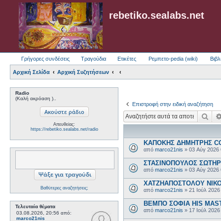
rebetiko.sealabs.net
Γρήγορες συνδέσεις
Τραγούδια
Ετικέτες
Ρεμπετο-pedia (wiki)
Βιβλ
Αρχική Σελίδα
Αρχική Συζητήσεων
Radio
(Καλή ακρόαση )..
Επιστροφή στην ειδική αναζήτηση
Ανα
Απευθείας:
https://rebetiko.sealabs.net/radio
ΚΑΠΟΚΗΣ ΔΗΜΗΤΡΗΣ COL
από
marco21nis
»
03 Αύγ 2026
ΣΤΑΣΙΝΟΠΟΥΛΟΣ ΣΩΤΗΡΗΣ
από
marco21nis
»
03 Αύγ 2026
ΧΑΤΖΗΑΠΟΣΤΟΛΟΥ ΝΙΚΟΣ-
Βαθύτερες αναζητήσεις;
από
marco21nis
»
21 Ιούλ 2026
ΒΕΜΠΟ ΣΟΦΙΑ HIS MASTE
Τελευταία θέματα
από
marco21nis
»
17 Ιούλ 2026
03.08.2026, 20:56
από:
marco21nis