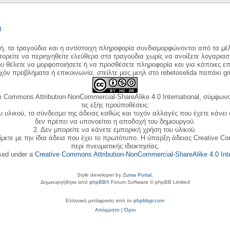
η
κή, τα τραγούδια και η αντίστοιχη πληροφορία συνδιαμορφώνονται από τα μέλ
ορείτε να περιηγηθείτε ελεύθερα στα τραγούδια χωρίς να ανοίξετε λογαριασ
ου θέλετε να μορφοποιήσετε ή να προσθέσετε πληροφορία και για κάποιες επ
όν προβλήματα ή επικοινωνία, στείλτε μας μεηλ στο rebetoselida παπάκι g
e Commons Attribution-NonCommercial-ShareAlike 4.0 International, σύμφωνα 
τις εξής προϋποθέσεις:
ου υλικού, το σύνδεσμο της άδειας καθώς και τυχόν αλλαγές που έχετε κάνει
δεν πρέπει να υπονοείται η αποδοχή του δημιουργού.
2. Δεν μπορείτε να κάνετε εμπορική χρήση του υλικού.
ίμετε με την ίδια άδεια που έχει το πρωτότυπο. Η ύπαρξη άδειας Creative C
περί πνευματικής ιδιοκτησίας.
nsed under a
Creative Commons Attribution-NonCommercial-ShareAlike 4.0 Inte
Style developer by
Zuma Portal
,
Δημιουργήθηκε από
phpBB
® Forum Software © phpBB Limited
Ελληνική μετάφραση από το
phpbbgr.com
Απόρρητο
|
Όροι