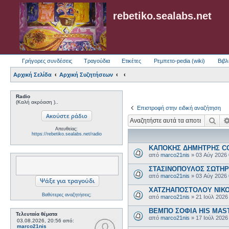
rebetiko.sealabs.net
Γρήγορες συνδέσεις
Τραγούδια
Ετικέτες
Ρεμπετο-pedia (wiki)
Βιβλ
Αρχική Σελίδα
Αρχική Συζητήσεων
Radio
(Καλή ακρόαση )..
Επιστροφή στην ειδική αναζήτηση
Ανα
Απευθείας:
https://rebetiko.sealabs.net/radio
ΚΑΠΟΚΗΣ ΔΗΜΗΤΡΗΣ COL
από
marco21nis
»
03 Αύγ 2026
ΣΤΑΣΙΝΟΠΟΥΛΟΣ ΣΩΤΗΡΗΣ
από
marco21nis
»
03 Αύγ 2026
ΧΑΤΖΗΑΠΟΣΤΟΛΟΥ ΝΙΚΟΣ-
Βαθύτερες αναζητήσεις;
από
marco21nis
»
21 Ιούλ 2026
ΒΕΜΠΟ ΣΟΦΙΑ HIS MASTE
Τελευταία θέματα
από
marco21nis
»
17 Ιούλ 2026
03.08.2026, 20:56
από:
marco21nis