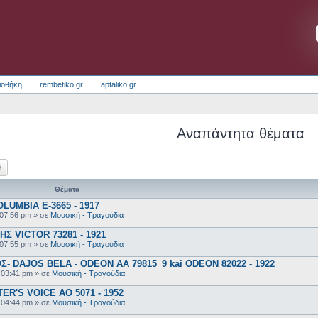
ιοθήκη
rembetiko.gr
aptaliko.gr
Αναπάντητα θέματα
ζήτηση
Ειδική αναζήτηση
Θέματα
UMBIA E-3665 - 1917
 07:56 pm
» σε
Μουσική - Τραγούδια
 VICTOR 73281 - 1921
 07:55 pm
» σε
Μουσική - Τραγούδια
 DAJOS BELA - ODEON AA 79815_9 kai ODEON 82022 - 1922
 03:41 pm
» σε
Μουσική - Τραγούδια
R'S VOICE AO 5071 - 1952
 04:44 pm
» σε
Μουσική - Τραγούδια