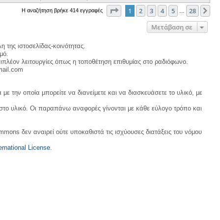
Σελίδα
1
από
28
1
2
3
4
5
28
Επ
Η αναζήτηση βρήκε 414 εγγραφές
…
Μετάβαση σε
η της ιστοσελίδας-κοινότητας.
μό.
ιπλέον λειτουργίες όπως η τοποθέτηση επιθυμίας στο ραδιόφωνο.
mail.com
με την οποία μπορείτε να διανείμετε και να διασκευάσετε το υλικό, με
 στο υλικό. Οι παραπάνω αναφορές γίνονται με κάθε εύλογο τρόπο και
ommons δεν αναιρεί ούτε υποκαθιστά τις ισχύουσες διατάξεις του νόμου
rnational License
.