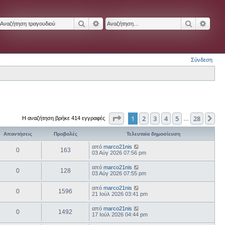
Αναζήτηση
Ειδική αναζήτηση
Αναζήτησ
Ειδικ
Σύνδεση
Σελίδα
1
από
28
1
2
3
4
5
28
Επ
Η αναζήτηση βρήκε 414 εγγραφές
…
Απαντήσεις
Προβολές
Τελευταία δημοσίευση
από
marco21nis
0
163
03 Αύγ 2026 07:56 pm
από
marco21nis
0
128
03 Αύγ 2026 07:55 pm
από
marco21nis
0
1596
21 Ιούλ 2026 03:41 pm
από
marco21nis
0
1492
17 Ιούλ 2026 04:44 pm