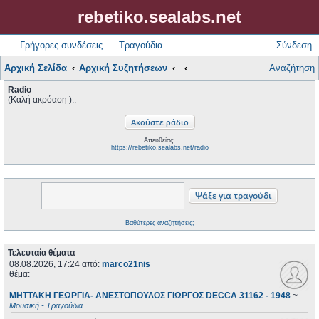
rebetiko.sealabs.net
Γρήγορες συνδέσεις
Τραγούδια
Σύνδεση
Αρχική Σελίδα
Αρχική Συζητήσεων
Αναζήτηση
Radio
(Καλή ακρόαση )..
Απευθείας:
https://rebetiko.sealabs.net/radio
Βαθύτερες αναζητήσεις;
Τελευταία θέματα
08.08.2026, 17:24
από:
marco21nis
θέμα:
ΜΗΤΤΑΚΗ ΓΕΩΡΓΙΑ- ΑΝΕΣΤΟΠΟΥΛΟΣ ΓΙΩΡΓΟΣ DECCA 31162 - 1948
~
Μουσική - Τραγούδια