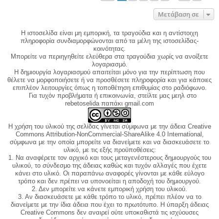
Μετάβαση σε
Η ιστοσελίδα είναι μη εμπορική, τα τραγούδια και η αντίστοιχη
πληροφορία συνδιαμορφώνονται από τα μέλη της ιστοσελίδας-
κοινότητας.
Μπορείτε να περιηγηθείτε ελεύθερα στα τραγούδια χωρίς να ανοίξετε
λογαριασμό.
Η δημιουργία λογαριασμού απαιτείται μόνο για την περίπτωση που
θέλετε να μορφοποιήσετε ή να προσθέσετε πληροφορία και για κάποιες
επιπλέον λειτουργίες όπως η τοποθέτηση επιθυμίας στο ραδιόφωνο.
Για τυχόν προβλήματα ή επικοινωνία, στείλτε μας μεηλ στο
rebetoselida παπάκι gmail.com
Η χρήση του υλικού της σελίδας γίνεται σύμφωνα με την άδεια Creative
Commons Attribution-NonCommercial-ShareAlike 4.0 International,
σύμφωνα με την οποία μπορείτε να διανείμετε και να διασκευάσετε το
υλικό, με τις εξής προϋποθέσεις:
1. Να αναφέρετε τον αρχικό και τους μεταγενέστερους δημιουργούς του
υλικού, το σύνδεσμο της άδειας καθώς και τυχόν αλλαγές που έχετε
κάνει στο υλικό. Οι παραπάνω αναφορές γίνονται με κάθε εύλογο
τρόπο και δεν πρέπει να υπονοείται η αποδοχή του δημιουργού.
2. Δεν μπορείτε να κάνετε εμπορική χρήση του υλικού.
3. Αν διασκευάσετε με κάθε τρόπο το υλικό, πρέπει πλέον να το
διανείμετε με την ίδια άδεια που έχει το πρωτότυπο. Η ύπαρξη άδειας
Creative Commons δεν αναιρεί ούτε υποκαθιστά τις ισχύουσες