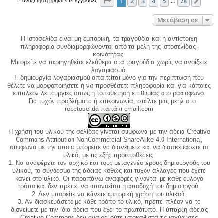
Σελίδα
1
από
28
1
2
3
4
5
28
Επόμ
Η αναζήτηση βρήκε 414 εγγραφές
…
Μετάβαση σε
Η ιστοσελίδα είναι μη εμπορική, τα τραγούδια και η αντίστοιχη
πληροφορία συνδιαμορφώνονται από τα μέλη της ιστοσελίδας-
κοινότητας.
Μπορείτε να περιηγηθείτε ελεύθερα στα τραγούδια χωρίς να ανοίξετε
λογαριασμό.
Η δημιουργία λογαριασμού απαιτείται μόνο για την περίπτωση που
θέλετε να μορφοποιήσετε ή να προσθέσετε πληροφορία και για κάποιες
επιπλέον λειτουργίες όπως η τοποθέτηση επιθυμίας στο ραδιόφωνο.
Για τυχόν προβλήματα ή επικοινωνία, στείλτε μας μεηλ στο
rebetoselida παπάκι gmail.com
Η χρήση του υλικού της σελίδας γίνεται σύμφωνα με την άδεια Creative
Commons Attribution-NonCommercial-ShareAlike 4.0 International,
σύμφωνα με την οποία μπορείτε να διανείμετε και να διασκευάσετε το
υλικό, με τις εξής προϋποθέσεις:
1. Να αναφέρετε τον αρχικό και τους μεταγενέστερους δημιουργούς του
υλικού, το σύνδεσμο της άδειας καθώς και τυχόν αλλαγές που έχετε
κάνει στο υλικό. Οι παραπάνω αναφορές γίνονται με κάθε εύλογο
τρόπο και δεν πρέπει να υπονοείται η αποδοχή του δημιουργού.
2. Δεν μπορείτε να κάνετε εμπορική χρήση του υλικού.
3. Αν διασκευάσετε με κάθε τρόπο το υλικό, πρέπει πλέον να το
διανείμετε με την ίδια άδεια που έχει το πρωτότυπο. Η ύπαρξη άδειας
Creative Commons δεν αναιρεί ούτε υποκαθιστά τις ισχύουσες