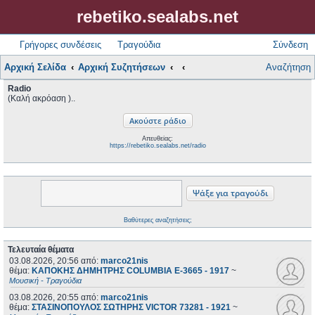
rebetiko.sealabs.net
Γρήγορες συνδέσεις
Τραγούδια
Σύνδεση
Αρχική Σελίδα
Αρχική Συζητήσεων
Αναζήτηση
Radio
(Καλή ακρόαση )..
Απευθείας:
https://rebetiko.sealabs.net/radio
Βαθύτερες αναζητήσεις;
Τελευταία θέματα
03.08.2026, 20:56
από:
marco21nis
θέμα:
ΚΑΠΟΚΗΣ ΔΗΜΗΤΡΗΣ COLUMBIA E-3665 - 1917
~
Μουσική - Τραγούδια
03.08.2026, 20:55
από:
marco21nis
θέμα:
ΣΤΑΣΙΝΟΠΟΥΛΟΣ ΣΩΤΗΡΗΣ VICTOR 73281 - 1921
~