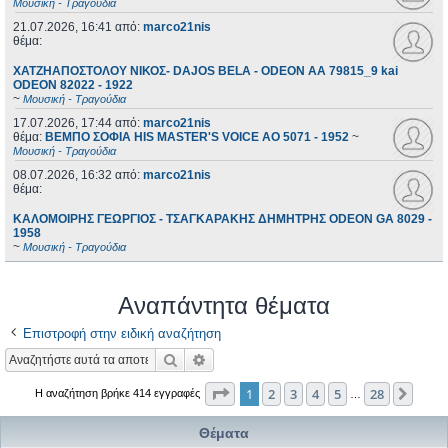
Μουσική - Τραγούδια
21.07.2026, 16:41
από:
marco21nis
θέμα:
ΧΑΤΖΗΑΠΟΣΤΟΛΟΥ ΝΙΚΟΣ- DAJOS BELA - ODEON AA 79815_9 kai
ODEON 82022 - 1922
~
Μουσική - Τραγούδια
17.07.2026, 17:44
από:
marco21nis
θέμα:
ΒΕΜΠΟ ΣΟΦΙΑ HIS MASTER'S VOICE AO 5071 - 1952
~
Μουσική - Τραγούδια
08.07.2026, 16:32
από:
marco21nis
θέμα:
ΚΑΛΟΜΟΙΡΗΣ ΓΕΩΡΓΙΟΣ - ΤΣΑΓΚΑΡΑΚΗΣ ΔΗΜΗΤΡΗΣ ODEON GA 8029 -
1958
~
Μουσική - Τραγούδια
Αναπάντητα θέματα
Επιστροφή στην ειδική αναζήτηση
Αναζήτηση
Ειδική αναζήτηση
Σελίδα
1
από
28
1
2
3
4
5
28
Επόμ
Η αναζήτηση βρήκε 414 εγγραφές
…
Θέματα