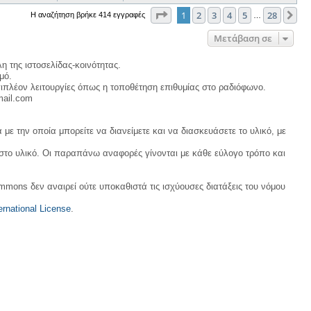
Σελίδα
1
από
28
1
2
3
4
5
28
Επ
Η αναζήτηση βρήκε 414 εγγραφές
…
Μετάβαση σε
η της ιστοσελίδας-κοινότητας.
μό.
ιπλέον λειτουργίες όπως η τοποθέτηση επιθυμίας στο ραδιόφωνο.
mail.com
με την οποία μπορείτε να διανείμετε και να διασκευάσετε το υλικό, με
 στο υλικό. Οι παραπάνω αναφορές γίνονται με κάθε εύλογο τρόπο και
ommons δεν αναιρεί ούτε υποκαθιστά τις ισχύουσες διατάξεις του νόμου
rnational License
.