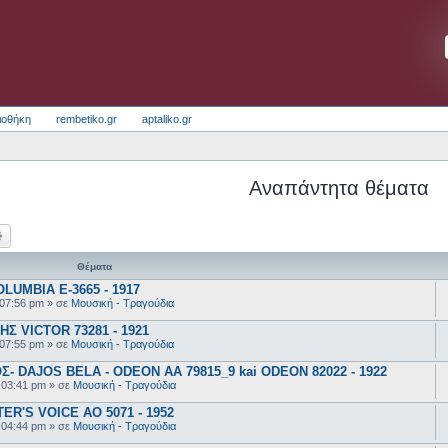
ιοθήκη
rembetiko.gr
aptaliko.gr
Αναπάντητα θέματα
ζήτηση
Ειδική αναζήτηση
Θέματα
UMBIA E-3665 - 1917
 07:56 pm
» σε
Μουσική - Τραγούδια
 VICTOR 73281 - 1921
 07:55 pm
» σε
Μουσική - Τραγούδια
 DAJOS BELA - ODEON AA 79815_9 kai ODEON 82022 - 1922
 03:41 pm
» σε
Μουσική - Τραγούδια
R'S VOICE AO 5071 - 1952
 04:44 pm
» σε
Μουσική - Τραγούδια