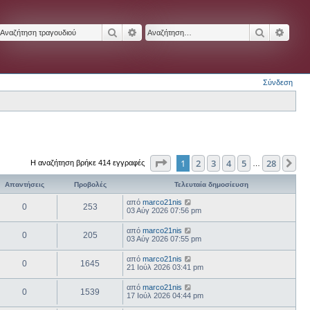
Αναζήτηση
Ειδική αναζήτηση
Αναζήτησ
Ειδικ
Σύνδεση
Σελίδα
1
από
28
1
2
3
4
5
28
Επ
Η αναζήτηση βρήκε 414 εγγραφές
…
Απαντήσεις
Προβολές
Τελευταία δημοσίευση
από
marco21nis
0
253
03 Αύγ 2026 07:56 pm
από
marco21nis
0
205
03 Αύγ 2026 07:55 pm
από
marco21nis
0
1645
21 Ιούλ 2026 03:41 pm
από
marco21nis
0
1539
17 Ιούλ 2026 04:44 pm