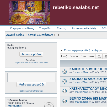
rebetiko.sealabs.net
Γρήγορες συνδέσεις
Τραγούδια
Ετικέτες
Ρεμπετο-pedia (wiki)
Βιβλ
Αρχική Σελίδα
Αρχική Συζητήσεων
Radio
(Καλή ακρόαση )..
Επιστροφή στην ειδική αναζήτηση
Ανα
Απευθείας:
https://rebetiko.sealabs.net/radio
ΚΑΠΟΚΗΣ ΔΗΜΗΤΡΗΣ COL
από
marco21nis
»
03 Αύγ 2026
ΣΤΑΣΙΝΟΠΟΥΛΟΣ ΣΩΤΗΡΗΣ
από
marco21nis
»
03 Αύγ 2026
ΧΑΤΖΗΑΠΟΣΤΟΛΟΥ ΝΙΚΟΣ-
Βαθύτερες αναζητήσεις;
από
marco21nis
»
21 Ιούλ 2026
ΒΕΜΠΟ ΣΟΦΙΑ HIS MASTE
Τελευταία θέματα
από
marco21nis
»
17 Ιούλ 2026
03.08.2026, 20:56
από:
marco21nis