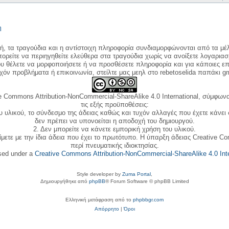
η
κή, τα τραγούδια και η αντίστοιχη πληροφορία συνδιαμορφώνονται από τα μέλ
ορείτε να περιηγηθείτε ελεύθερα στα τραγούδια χωρίς να ανοίξετε λογαριασ
ου θέλετε να μορφοποιήσετε ή να προσθέσετε πληροφορία και για κάποιες επ
όν προβλήματα ή επικοινωνία, στείλτε μας μεηλ στο rebetoselida παπάκι g
e Commons Attribution-NonCommercial-ShareAlike 4.0 International, σύμφωνα 
τις εξής προϋποθέσεις:
ου υλικού, το σύνδεσμο της άδειας καθώς και τυχόν αλλαγές που έχετε κάνει
δεν πρέπει να υπονοείται η αποδοχή του δημιουργού.
2. Δεν μπορείτε να κάνετε εμπορική χρήση του υλικού.
ίμετε με την ίδια άδεια που έχει το πρωτότυπο. Η ύπαρξη άδειας Creative C
περί πνευματικής ιδιοκτησίας.
nsed under a
Creative Commons Attribution-NonCommercial-ShareAlike 4.0 Inte
Style developer by
Zuma Portal
,
Δημιουργήθηκε από
phpBB
® Forum Software © phpBB Limited
Ελληνική μετάφραση από το
phpbbgr.com
Απόρρητο
|
Όροι