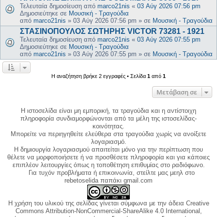
Τελευταία δημοσίευση από
marco21nis
«
03 Αύγ 2026 07:56 pm
Δημοσιεύτηκε σε
Μουσική - Τραγούδια
από
marco21nis
»
03 Αύγ 2026 07:56 pm
» σε
Μουσική - Τραγούδια
ΣΤΑΣΙΝΟΠΟΥΛΟΣ ΣΩΤΗΡΗΣ VICTOR 73281 - 1921
Τελευταία δημοσίευση από
marco21nis
«
03 Αύγ 2026 07:55 pm
Δημοσιεύτηκε σε
Μουσική - Τραγούδια
από
marco21nis
»
03 Αύγ 2026 07:55 pm
» σε
Μουσική - Τραγούδια
Η αναζήτηση βρήκε 2 εγγραφές • Σελίδα
1
από
1
Μετάβαση σε
Η ιστοσελίδα είναι μη εμπορική, τα τραγούδια και η αντίστοιχη
πληροφορία συνδιαμορφώνονται από τα μέλη της ιστοσελίδας-
κοινότητας.
Μπορείτε να περιηγηθείτε ελεύθερα στα τραγούδια χωρίς να ανοίξετε
λογαριασμό.
Η δημιουργία λογαριασμού απαιτείται μόνο για την περίπτωση που
θέλετε να μορφοποιήσετε ή να προσθέσετε πληροφορία και για κάποιες
επιπλέον λειτουργίες όπως η τοποθέτηση επιθυμίας στο ραδιόφωνο.
Για τυχόν προβλήματα ή επικοινωνία, στείλτε μας μεηλ στο
rebetoselida παπάκι gmail.com
Η χρήση του υλικού της σελίδας γίνεται σύμφωνα με την άδεια Creative
Commons Attribution-NonCommercial-ShareAlike 4.0 International,