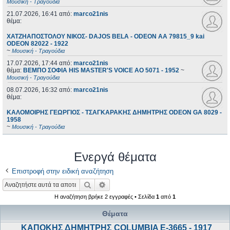
Μουσική - Τραγούδια
21.07.2026, 16:41
από:
marco21nis
θέμα:
ΧΑΤΖΗΑΠΟΣΤΟΛΟΥ ΝΙΚΟΣ- DAJOS BELA - ODEON AA 79815_9 kai
ODEON 82022 - 1922
~
Μουσική - Τραγούδια
17.07.2026, 17:44
από:
marco21nis
θέμα:
ΒΕΜΠΟ ΣΟΦΙΑ HIS MASTER'S VOICE AO 5071 - 1952
~
Μουσική - Τραγούδια
08.07.2026, 16:32
από:
marco21nis
θέμα:
ΚΑΛΟΜΟΙΡΗΣ ΓΕΩΡΓΙΟΣ - ΤΣΑΓΚΑΡΑΚΗΣ ΔΗΜΗΤΡΗΣ ODEON GA 8029 -
1958
~
Μουσική - Τραγούδια
Ενεργά θέματα
Επιστροφή στην ειδική αναζήτηση
Αναζήτηση
Ειδική αναζήτηση
Η αναζήτηση βρήκε 2 εγγραφές • Σελίδα
1
από
1
Θέματα
ΚΑΠΟΚΗΣ ΔΗΜΗΤΡΗΣ COLUMBIA E-3665 - 1917