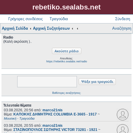
rebetiko.sealabs.net
Γρήγορες συνδέσεις
Τραγούδια
Σύνδεση
Αρχική Σελίδα
Αρχική Συζητήσεων
Αναζήτηση
Radio
(Καλή ακρόαση )..
Απευθείας:
https://rebetiko.sealabs.net/radio
Βαθύτερες αναζητήσεις;
Τελευταία θέματα
03.08.2026, 20:56
από:
marco21nis
θέμα:
ΚΑΠΟΚΗΣ ΔΗΜΗΤΡΗΣ COLUMBIA E-3665 - 1917
~
Μουσική - Τραγούδια
03.08.2026, 20:55
από:
marco21nis
θέμα:
ΣΤΑΣΙΝΟΠΟΥΛΟΣ ΣΩΤΗΡΗΣ VICTOR 73281 - 1921
~