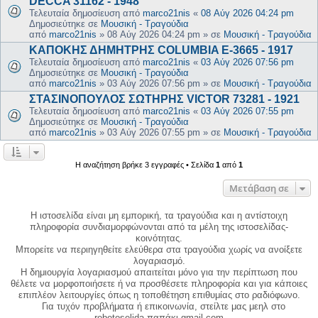
DECCA 31162 - 1948
Τελευταία δημοσίευση από
marco21nis
«
08 Αύγ 2026 04:24 pm
Δημοσιεύτηκε σε
Μουσική - Τραγούδια
από
marco21nis
»
08 Αύγ 2026 04:24 pm
» σε
Μουσική - Τραγούδια
ΚΑΠΟΚΗΣ ΔΗΜΗΤΡΗΣ COLUMBIA E-3665 - 1917
Τελευταία δημοσίευση από
marco21nis
«
03 Αύγ 2026 07:56 pm
Δημοσιεύτηκε σε
Μουσική - Τραγούδια
από
marco21nis
»
03 Αύγ 2026 07:56 pm
» σε
Μουσική - Τραγούδια
ΣΤΑΣΙΝΟΠΟΥΛΟΣ ΣΩΤΗΡΗΣ VICTOR 73281 - 1921
Τελευταία δημοσίευση από
marco21nis
«
03 Αύγ 2026 07:55 pm
Δημοσιεύτηκε σε
Μουσική - Τραγούδια
από
marco21nis
»
03 Αύγ 2026 07:55 pm
» σε
Μουσική - Τραγούδια
Η αναζήτηση βρήκε 3 εγγραφές • Σελίδα
1
από
1
Μετάβαση σε
Η ιστοσελίδα είναι μη εμπορική, τα τραγούδια και η αντίστοιχη
πληροφορία συνδιαμορφώνονται από τα μέλη της ιστοσελίδας-
κοινότητας.
Μπορείτε να περιηγηθείτε ελεύθερα στα τραγούδια χωρίς να ανοίξετε
λογαριασμό.
Η δημιουργία λογαριασμού απαιτείται μόνο για την περίπτωση που
θέλετε να μορφοποιήσετε ή να προσθέσετε πληροφορία και για κάποιες
επιπλέον λειτουργίες όπως η τοποθέτηση επιθυμίας στο ραδιόφωνο.
Για τυχόν προβλήματα ή επικοινωνία, στείλτε μας μεηλ στο
rebetoselida παπάκι gmail.com