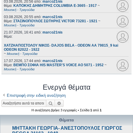
03.08.2026, 20:56
από:
marco21nis
θέμα:
ΚΑΠΟΚΗΣ ΔΗΜΗΤΡΗΣ COLUMBIA E-3665 - 1917
~
Μουσική - Τραγούδια
03.08.2026, 20:55
από:
marco21nis
θέμα:
ΣΤΑΣΙΝΟΠΟΥΛΟΣ ΣΩΤΗΡΗΣ VICTOR 73281 - 1921
~
Μουσική - Τραγούδια
21.07.2026, 16:41
από:
marco21nis
θέμα:
ΧΑΤΖΗΑΠΟΣΤΟΛΟΥ ΝΙΚΟΣ- DAJOS BELA - ODEON AA 79815_9 kai
ODEON 82022 - 1922
~
Μουσική - Τραγούδια
17.07.2026, 17:44
από:
marco21nis
θέμα:
ΒΕΜΠΟ ΣΟΦΙΑ HIS MASTER'S VOICE AO 5071 - 1952
~
Μουσική - Τραγούδια
Ενεργά θέματα
Επιστροφή στην ειδική αναζήτηση
Αναζήτηση
Ειδική αναζήτηση
Η αναζήτηση βρήκε 3 εγγραφές • Σελίδα
1
από
1
Θέματα
ΜΗΤΤΑΚΗ ΓΕΩΡΓΙΑ- ΑΝΕΣΤΟΠΟΥΛΟΣ ΓΙΩΡΓΟΣ