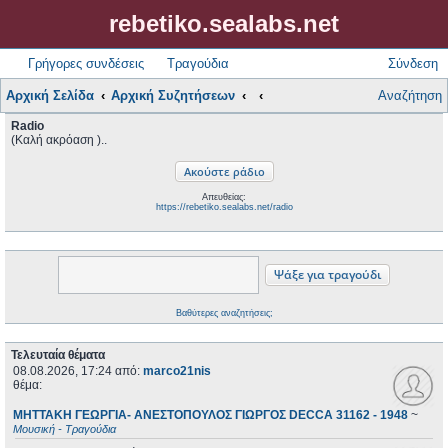
rebetiko.sealabs.net
Γρήγορες συνδέσεις
Τραγούδια
Σύνδεση
Αρχική Σελίδα
Αρχική Συζητήσεων
Αναζήτηση
Radio
(Καλή ακρόαση )..
Απευθείας:
https://rebetiko.sealabs.net/radio
Βαθύτερες αναζητήσεις;
Τελευταία θέματα
08.08.2026, 17:24
από:
marco21nis
θέμα:
ΜΗΤΤΑΚΗ ΓΕΩΡΓΙΑ- ΑΝΕΣΤΟΠΟΥΛΟΣ ΓΙΩΡΓΟΣ DECCA 31162 - 1948
~
Μουσική - Τραγούδια