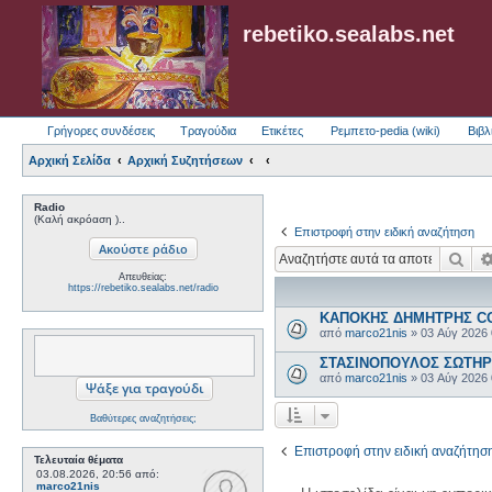
rebetiko.sealabs.net
Γρήγορες συνδέσεις
Τραγούδια
Ετικέτες
Ρεμπετο-pedia (wiki)
Βιβλ
Αρχική Σελίδα
Αρχική Συζητήσεων
Radio
(Καλή ακρόαση )..
Επιστροφή στην ειδική αναζήτηση
Ανα
Απευθείας:
https://rebetiko.sealabs.net/radio
ΚΑΠΟΚΗΣ ΔΗΜΗΤΡΗΣ COL
από
marco21nis
»
03 Αύγ 2026
ΣΤΑΣΙΝΟΠΟΥΛΟΣ ΣΩΤΗΡΗΣ
από
marco21nis
»
03 Αύγ 2026
Βαθύτερες αναζητήσεις;
Επιστροφή στην ειδική αναζήτησ
Τελευταία θέματα
03.08.2026, 20:56
από:
marco21nis