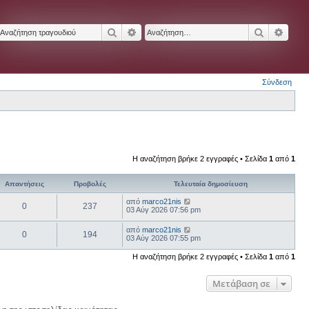
Αναζήτηση
Ειδική αναζήτηση
Αναζήτησ
Ειδικ
Σύνδεση
Η αναζήτηση βρήκε 2 εγγραφές • Σελίδα
1
από
1
Απαντήσεις
Προβολές
Τελευταία δημοσίευση
από
marco21nis
0
237
03 Αύγ 2026 07:56 pm
από
marco21nis
0
194
03 Αύγ 2026 07:55 pm
Η αναζήτηση βρήκε 2 εγγραφές • Σελίδα
1
από
1
Μετάβαση σε