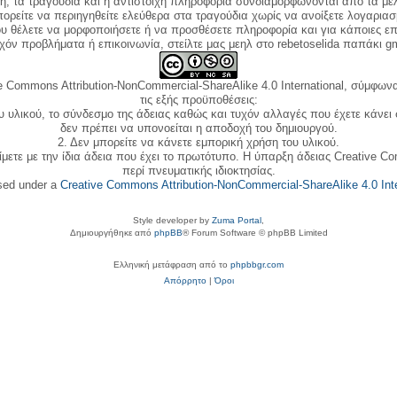
κή, τα τραγούδια και η αντίστοιχη πληροφορία συνδιαμορφώνονται από τα μέλ
ορείτε να περιηγηθείτε ελεύθερα στα τραγούδια χωρίς να ανοίξετε λογαριασ
ου θέλετε να μορφοποιήσετε ή να προσθέσετε πληροφορία και για κάποιες επ
όν προβλήματα ή επικοινωνία, στείλτε μας μεηλ στο rebetoselida παπάκι g
e Commons Attribution-NonCommercial-ShareAlike 4.0 International, σύμφωνα 
τις εξής προϋποθέσεις:
ου υλικού, το σύνδεσμο της άδειας καθώς και τυχόν αλλαγές που έχετε κάνει
δεν πρέπει να υπονοείται η αποδοχή του δημιουργού.
2. Δεν μπορείτε να κάνετε εμπορική χρήση του υλικού.
ίμετε με την ίδια άδεια που έχει το πρωτότυπο. Η ύπαρξη άδειας Creative C
περί πνευματικής ιδιοκτησίας.
nsed under a
Creative Commons Attribution-NonCommercial-ShareAlike 4.0 Inte
Style developer by
Zuma Portal
,
Δημιουργήθηκε από
phpBB
® Forum Software © phpBB Limited
Ελληνική μετάφραση από το
phpbbgr.com
Απόρρητο
|
Όροι