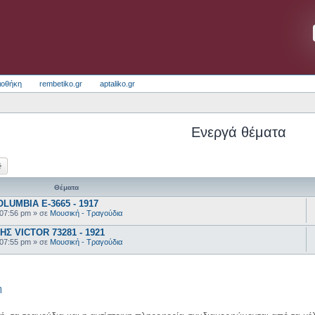
ιοθήκη
rembetiko.gr
aptaliko.gr
Ενεργά θέματα
ζήτηση
Ειδική αναζήτηση
Θέματα
UMBIA E-3665 - 1917
 07:56 pm
» σε
Μουσική - Τραγούδια
 VICTOR 73281 - 1921
 07:55 pm
» σε
Μουσική - Τραγούδια
η