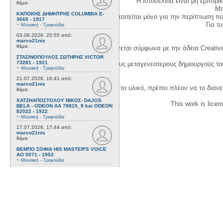
Η ιστοσελίδα είναι μη εμπορι
θέμα:
Μπ
ΚΑΠΟΚΗΣ ΔΗΜΗΤΡΗΣ COLUMBIA E-
Η δημιουργία λογαριασμού απαιτείται μόνο για την περίπτωση π
3665 - 1917
Για τυχ
~
Μουσική - Τραγούδια
03.08.2026, 20:55
από:
marco21nis
θέμα:
Η χρήση του υλικού της σελίδας γίνεται σύμφωνα με την άδεια Creativ
ΣΤΑΣΙΝΟΠΟΥΛΟΣ ΣΩΤΗΡΗΣ VICTOR
73281 - 1921
1. Να αναφέρετε τον αρχικό και τους μεταγενέστερους δημιουργούς τ
~
Μουσική - Τραγούδια
21.07.2026, 16:41
από:
marco21nis
3. Αν διασκευάσετε με κάθε τρόπο το υλικό, πρέπει πλέον να το διανε
θέμα:
ΧΑΤΖΗΑΠΟΣΤΟΛΟΥ ΝΙΚΟΣ- DAJOS
This work is lice
BELA - ODEON AA 79815_9 kai ODEON
82022 - 1922
~
Μουσική - Τραγούδια
17.07.2026, 17:44
από:
marco21nis
θέμα:
ΒΕΜΠΟ ΣΟΦΙΑ HIS MASTER'S VOICE
AO 5071 - 1952
~
Μουσική - Τραγούδια
08.07.2026, 16:32
από:
marco21nis
θέμα:
ΚΑΛΟΜΟΙΡΗΣ ΓΕΩΡΓΙΟΣ -
ΤΣΑΓΚΑΡΑΚΗΣ ΔΗΜΗΤΡΗΣ ODEON GA
8029 - 1958
~
Μουσική - Τραγούδια