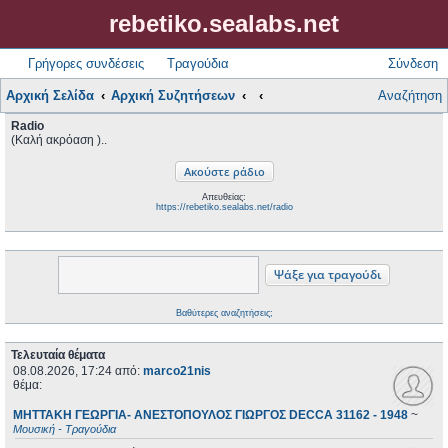
rebetiko.sealabs.net
Γρήγορες συνδέσεις
Τραγούδια
Σύνδεση
Αρχική Σελίδα
Αρχική Συζητήσεων
Αναζήτηση
Radio
(Καλή ακρόαση )..
Απευθείας:
https://rebetiko.sealabs.net/radio
Βαθύτερες αναζητήσεις;
Τελευταία θέματα
08.08.2026, 17:24
από:
marco21nis
θέμα:
ΜΗΤΤΑΚΗ ΓΕΩΡΓΙΑ- ΑΝΕΣΤΟΠΟΥΛΟΣ ΓΙΩΡΓΟΣ DECCA 31162 - 1948
~
Μουσική - Τραγούδια