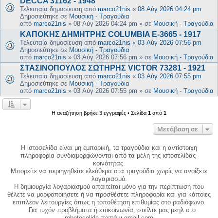
DECCA 31162 - 1948
Τελευταία δημοσίευση από
marco21nis
«
08 Αύγ 2026 04:24 pm
Δημοσιεύτηκε σε
Μουσική - Τραγούδια
από
marco21nis
»
08 Αύγ 2026 04:24 pm
» σε
Μουσική - Τραγούδια
ΚΑΠΟΚΗΣ ΔΗΜΗΤΡΗΣ COLUMBIA E-3665 - 1917
Τελευταία δημοσίευση από
marco21nis
«
03 Αύγ 2026 07:56 pm
Δημοσιεύτηκε σε
Μουσική - Τραγούδια
από
marco21nis
»
03 Αύγ 2026 07:56 pm
» σε
Μουσική - Τραγούδια
ΣΤΑΣΙΝΟΠΟΥΛΟΣ ΣΩΤΗΡΗΣ VICTOR 73281 - 1921
Τελευταία δημοσίευση από
marco21nis
«
03 Αύγ 2026 07:55 pm
Δημοσιεύτηκε σε
Μουσική - Τραγούδια
από
marco21nis
»
03 Αύγ 2026 07:55 pm
» σε
Μουσική - Τραγούδια
Η αναζήτηση βρήκε 3 εγγραφές • Σελίδα
1
από
1
Μετάβαση σε
Η ιστοσελίδα είναι μη εμπορική, τα τραγούδια και η αντίστοιχη
πληροφορία συνδιαμορφώνονται από τα μέλη της ιστοσελίδας-
κοινότητας.
Μπορείτε να περιηγηθείτε ελεύθερα στα τραγούδια χωρίς να ανοίξετε
λογαριασμό.
Η δημιουργία λογαριασμού απαιτείται μόνο για την περίπτωση που
θέλετε να μορφοποιήσετε ή να προσθέσετε πληροφορία και για κάποιες
επιπλέον λειτουργίες όπως η τοποθέτηση επιθυμίας στο ραδιόφωνο.
Για τυχόν προβλήματα ή επικοινωνία, στείλτε μας μεηλ στο
rebetoselida παπάκι gmail.com