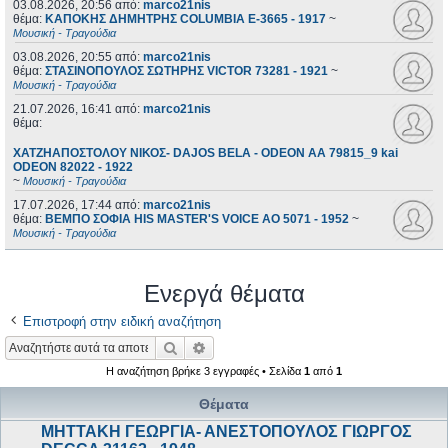
03.08.2026, 20:56
από:
marco21nis
θέμα:
ΚΑΠΟΚΗΣ ΔΗΜΗΤΡΗΣ COLUMBIA E-3665 - 1917
~
Μουσική - Τραγούδια
03.08.2026, 20:55
από:
marco21nis
θέμα:
ΣΤΑΣΙΝΟΠΟΥΛΟΣ ΣΩΤΗΡΗΣ VICTOR 73281 - 1921
~
Μουσική - Τραγούδια
21.07.2026, 16:41
από:
marco21nis
θέμα:
ΧΑΤΖΗΑΠΟΣΤΟΛΟΥ ΝΙΚΟΣ- DAJOS BELA - ODEON AA 79815_9 kai
ODEON 82022 - 1922
~
Μουσική - Τραγούδια
17.07.2026, 17:44
από:
marco21nis
θέμα:
ΒΕΜΠΟ ΣΟΦΙΑ HIS MASTER'S VOICE AO 5071 - 1952
~
Μουσική - Τραγούδια
Ενεργά θέματα
Επιστροφή στην ειδική αναζήτηση
Αναζήτηση
Ειδική αναζήτηση
Η αναζήτηση βρήκε 3 εγγραφές • Σελίδα
1
από
1
Θέματα
ΜΗΤΤΑΚΗ ΓΕΩΡΓΙΑ- ΑΝΕΣΤΟΠΟΥΛΟΣ ΓΙΩΡΓΟΣ