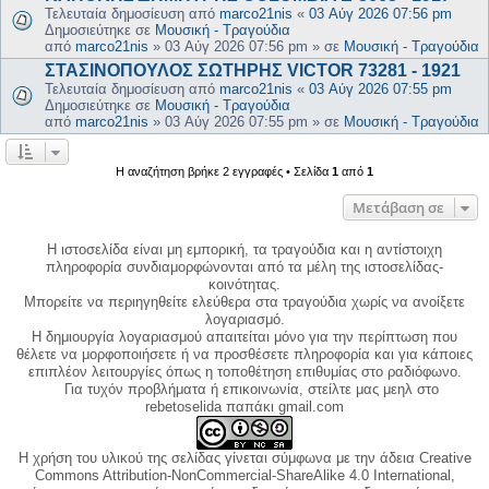
Τελευταία δημοσίευση από
marco21nis
«
03 Αύγ 2026 07:56 pm
Δημοσιεύτηκε σε
Μουσική - Τραγούδια
από
marco21nis
»
03 Αύγ 2026 07:56 pm
» σε
Μουσική - Τραγούδια
ΣΤΑΣΙΝΟΠΟΥΛΟΣ ΣΩΤΗΡΗΣ VICTOR 73281 - 1921
Τελευταία δημοσίευση από
marco21nis
«
03 Αύγ 2026 07:55 pm
Δημοσιεύτηκε σε
Μουσική - Τραγούδια
από
marco21nis
»
03 Αύγ 2026 07:55 pm
» σε
Μουσική - Τραγούδια
Η αναζήτηση βρήκε 2 εγγραφές • Σελίδα
1
από
1
Μετάβαση σε
Η ιστοσελίδα είναι μη εμπορική, τα τραγούδια και η αντίστοιχη
πληροφορία συνδιαμορφώνονται από τα μέλη της ιστοσελίδας-
κοινότητας.
Μπορείτε να περιηγηθείτε ελεύθερα στα τραγούδια χωρίς να ανοίξετε
λογαριασμό.
Η δημιουργία λογαριασμού απαιτείται μόνο για την περίπτωση που
θέλετε να μορφοποιήσετε ή να προσθέσετε πληροφορία και για κάποιες
επιπλέον λειτουργίες όπως η τοποθέτηση επιθυμίας στο ραδιόφωνο.
Για τυχόν προβλήματα ή επικοινωνία, στείλτε μας μεηλ στο
rebetoselida παπάκι gmail.com
Η χρήση του υλικού της σελίδας γίνεται σύμφωνα με την άδεια Creative
Commons Attribution-NonCommercial-ShareAlike 4.0 International,