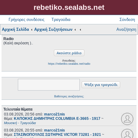
rebetiko.sealabs.net
Γρήγορες συνδέσεις
Τραγούδια
Σύνδεση
Αρχική Σελίδα
Αρχική Συζητήσεων
Αναζήτηση
Radio
(Καλή ακρόαση )..
Απευθείας:
https://rebetiko.sealabs.net/radio
Βαθύτερες αναζητήσεις;
Τελευταία θέματα
03.08.2026, 20:56
από:
marco21nis
θέμα:
ΚΑΠΟΚΗΣ ΔΗΜΗΤΡΗΣ COLUMBIA E-3665 - 1917
~
Μουσική - Τραγούδια
03.08.2026, 20:55
από:
marco21nis
θέμα:
ΣΤΑΣΙΝΟΠΟΥΛΟΣ ΣΩΤΗΡΗΣ VICTOR 73281 - 1921
~