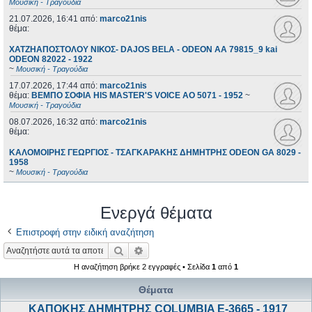
Μουσική - Τραγούδια
21.07.2026, 16:41
από:
marco21nis
θέμα:
ΧΑΤΖΗΑΠΟΣΤΟΛΟΥ ΝΙΚΟΣ- DAJOS BELA - ODEON AA 79815_9 kai
ODEON 82022 - 1922
~
Μουσική - Τραγούδια
17.07.2026, 17:44
από:
marco21nis
θέμα:
ΒΕΜΠΟ ΣΟΦΙΑ HIS MASTER'S VOICE AO 5071 - 1952
~
Μουσική - Τραγούδια
08.07.2026, 16:32
από:
marco21nis
θέμα:
ΚΑΛΟΜΟΙΡΗΣ ΓΕΩΡΓΙΟΣ - ΤΣΑΓΚΑΡΑΚΗΣ ΔΗΜΗΤΡΗΣ ODEON GA 8029 -
1958
~
Μουσική - Τραγούδια
Ενεργά θέματα
Επιστροφή στην ειδική αναζήτηση
Αναζήτηση
Ειδική αναζήτηση
Η αναζήτηση βρήκε 2 εγγραφές • Σελίδα
1
από
1
Θέματα
ΚΑΠΟΚΗΣ ΔΗΜΗΤΡΗΣ COLUMBIA E-3665 - 1917