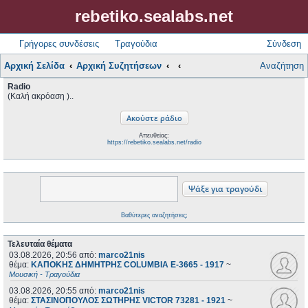
rebetiko.sealabs.net
Γρήγορες συνδέσεις
Τραγούδια
Σύνδεση
Αρχική Σελίδα
Αρχική Συζητήσεων
Αναζήτηση
Radio
(Καλή ακρόαση )..
Απευθείας:
https://rebetiko.sealabs.net/radio
Βαθύτερες αναζητήσεις;
Τελευταία θέματα
03.08.2026, 20:56
από:
marco21nis
θέμα:
ΚΑΠΟΚΗΣ ΔΗΜΗΤΡΗΣ COLUMBIA E-3665 - 1917
~
Μουσική - Τραγούδια
03.08.2026, 20:55
από:
marco21nis
θέμα:
ΣΤΑΣΙΝΟΠΟΥΛΟΣ ΣΩΤΗΡΗΣ VICTOR 73281 - 1921
~