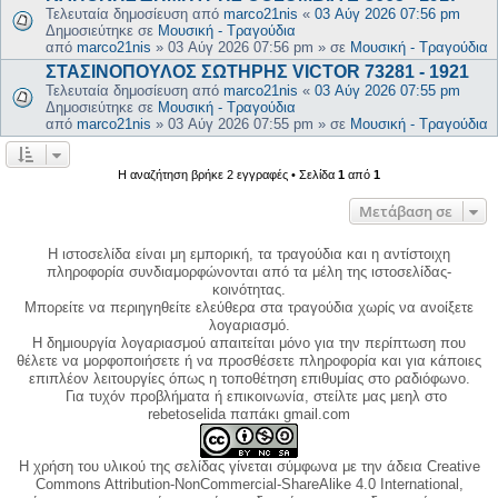
Τελευταία δημοσίευση από
marco21nis
«
03 Αύγ 2026 07:56 pm
Δημοσιεύτηκε σε
Μουσική - Τραγούδια
από
marco21nis
»
03 Αύγ 2026 07:56 pm
» σε
Μουσική - Τραγούδια
ΣΤΑΣΙΝΟΠΟΥΛΟΣ ΣΩΤΗΡΗΣ VICTOR 73281 - 1921
Τελευταία δημοσίευση από
marco21nis
«
03 Αύγ 2026 07:55 pm
Δημοσιεύτηκε σε
Μουσική - Τραγούδια
από
marco21nis
»
03 Αύγ 2026 07:55 pm
» σε
Μουσική - Τραγούδια
Η αναζήτηση βρήκε 2 εγγραφές • Σελίδα
1
από
1
Μετάβαση σε
Η ιστοσελίδα είναι μη εμπορική, τα τραγούδια και η αντίστοιχη
πληροφορία συνδιαμορφώνονται από τα μέλη της ιστοσελίδας-
κοινότητας.
Μπορείτε να περιηγηθείτε ελεύθερα στα τραγούδια χωρίς να ανοίξετε
λογαριασμό.
Η δημιουργία λογαριασμού απαιτείται μόνο για την περίπτωση που
θέλετε να μορφοποιήσετε ή να προσθέσετε πληροφορία και για κάποιες
επιπλέον λειτουργίες όπως η τοποθέτηση επιθυμίας στο ραδιόφωνο.
Για τυχόν προβλήματα ή επικοινωνία, στείλτε μας μεηλ στο
rebetoselida παπάκι gmail.com
Η χρήση του υλικού της σελίδας γίνεται σύμφωνα με την άδεια Creative
Commons Attribution-NonCommercial-ShareAlike 4.0 International,