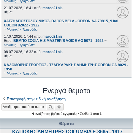
Μουσική - Τραγούδια
21.07.2026, 16:41
από:
marco21nis
θέμα:
ΧΑΤΖΗΑΠΟΣΤΟΛΟΥ ΝΙΚΟΣ- DAJOS BELA - ODEON AA 79815_9 kai
ODEON 82022 - 1922
~
Μουσική - Τραγούδια
17.07.2026, 17:44
από:
marco21nis
θέμα:
ΒΕΜΠΟ ΣΟΦΙΑ HIS MASTER'S VOICE AO 5071 - 1952
~
Μουσική - Τραγούδια
08.07.2026, 16:32
από:
marco21nis
θέμα:
ΚΑΛΟΜΟΙΡΗΣ ΓΕΩΡΓΙΟΣ - ΤΣΑΓΚΑΡΑΚΗΣ ΔΗΜΗΤΡΗΣ ODEON GA 8029 -
1958
~
Μουσική - Τραγούδια
Ενεργά θέματα
Επιστροφή στην ειδική αναζήτηση
Αναζήτηση
Ειδική αναζήτηση
Η αναζήτηση βρήκε 2 εγγραφές • Σελίδα
1
από
1
Θέματα
ΚΑΠΟΚΗΣ ΔΗΜΗΤΡΗΣ COLUMBIA E-3665 - 1917