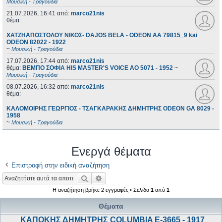
Μουσική - Τραγούδια
21.07.2026, 16:41
από:
marco21nis
θέμα:
ΧΑΤΖΗΑΠΟΣΤΟΛΟΥ ΝΙΚΟΣ- DAJOS BELA - ODEON AA 79815_9 kai
ODEON 82022 - 1922
~
Μουσική - Τραγούδια
17.07.2026, 17:44
από:
marco21nis
θέμα:
ΒΕΜΠΟ ΣΟΦΙΑ HIS MASTER'S VOICE AO 5071 - 1952
~
Μουσική - Τραγούδια
08.07.2026, 16:32
από:
marco21nis
θέμα:
ΚΑΛΟΜΟΙΡΗΣ ΓΕΩΡΓΙΟΣ - ΤΣΑΓΚΑΡΑΚΗΣ ΔΗΜΗΤΡΗΣ ODEON GA 8029 -
1958
~
Μουσική - Τραγούδια
Ενεργά θέματα
Επιστροφή στην ειδική αναζήτηση
Αναζήτηση
Ειδική αναζήτηση
Η αναζήτηση βρήκε 2 εγγραφές • Σελίδα
1
από
1
Θέματα
ΚΑΠΟΚΗΣ ΔΗΜΗΤΡΗΣ COLUMBIA E-3665 - 1917