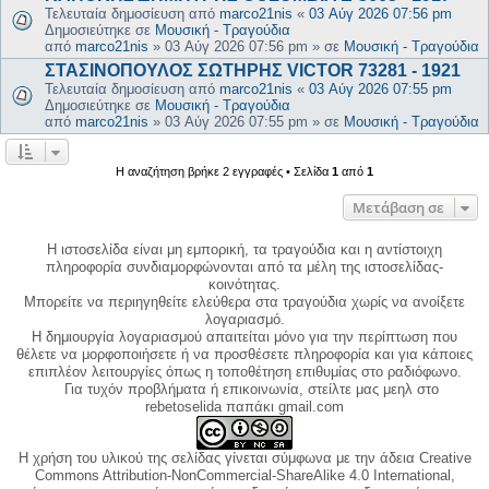
Τελευταία δημοσίευση από
marco21nis
«
03 Αύγ 2026 07:56 pm
Δημοσιεύτηκε σε
Μουσική - Τραγούδια
από
marco21nis
»
03 Αύγ 2026 07:56 pm
» σε
Μουσική - Τραγούδια
ΣΤΑΣΙΝΟΠΟΥΛΟΣ ΣΩΤΗΡΗΣ VICTOR 73281 - 1921
Τελευταία δημοσίευση από
marco21nis
«
03 Αύγ 2026 07:55 pm
Δημοσιεύτηκε σε
Μουσική - Τραγούδια
από
marco21nis
»
03 Αύγ 2026 07:55 pm
» σε
Μουσική - Τραγούδια
Η αναζήτηση βρήκε 2 εγγραφές • Σελίδα
1
από
1
Μετάβαση σε
Η ιστοσελίδα είναι μη εμπορική, τα τραγούδια και η αντίστοιχη
πληροφορία συνδιαμορφώνονται από τα μέλη της ιστοσελίδας-
κοινότητας.
Μπορείτε να περιηγηθείτε ελεύθερα στα τραγούδια χωρίς να ανοίξετε
λογαριασμό.
Η δημιουργία λογαριασμού απαιτείται μόνο για την περίπτωση που
θέλετε να μορφοποιήσετε ή να προσθέσετε πληροφορία και για κάποιες
επιπλέον λειτουργίες όπως η τοποθέτηση επιθυμίας στο ραδιόφωνο.
Για τυχόν προβλήματα ή επικοινωνία, στείλτε μας μεηλ στο
rebetoselida παπάκι gmail.com
Η χρήση του υλικού της σελίδας γίνεται σύμφωνα με την άδεια Creative
Commons Attribution-NonCommercial-ShareAlike 4.0 International,