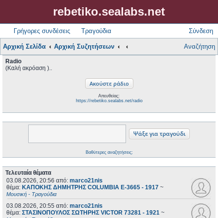
rebetiko.sealabs.net
Γρήγορες συνδέσεις
Τραγούδια
Σύνδεση
Αρχική Σελίδα
Αρχική Συζητήσεων
Αναζήτηση
Radio
(Καλή ακρόαση )..
Απευθείας:
https://rebetiko.sealabs.net/radio
Βαθύτερες αναζητήσεις;
Τελευταία θέματα
03.08.2026, 20:56
από:
marco21nis
θέμα:
ΚΑΠΟΚΗΣ ΔΗΜΗΤΡΗΣ COLUMBIA E-3665 - 1917
~
Μουσική - Τραγούδια
03.08.2026, 20:55
από:
marco21nis
θέμα:
ΣΤΑΣΙΝΟΠΟΥΛΟΣ ΣΩΤΗΡΗΣ VICTOR 73281 - 1921
~