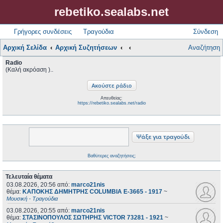
rebetiko.sealabs.net
Γρήγορες συνδέσεις
Τραγούδια
Σύνδεση
Αρχική Σελίδα
Αρχική Συζητήσεων
Αναζήτηση
Radio
(Καλή ακρόαση )..
Απευθείας:
https://rebetiko.sealabs.net/radio
Βαθύτερες αναζητήσεις;
Τελευταία θέματα
03.08.2026, 20:56
από:
marco21nis
θέμα:
ΚΑΠΟΚΗΣ ΔΗΜΗΤΡΗΣ COLUMBIA E-3665 - 1917
~
Μουσική - Τραγούδια
03.08.2026, 20:55
από:
marco21nis
θέμα:
ΣΤΑΣΙΝΟΠΟΥΛΟΣ ΣΩΤΗΡΗΣ VICTOR 73281 - 1921
~