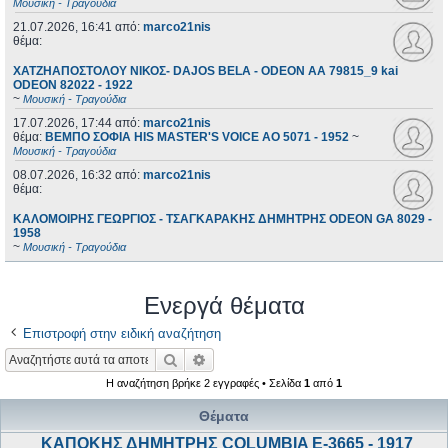
Μουσική - Τραγούδια
21.07.2026, 16:41
από:
marco21nis
θέμα:
ΧΑΤΖΗΑΠΟΣΤΟΛΟΥ ΝΙΚΟΣ- DAJOS BELA - ODEON AA 79815_9 kai
ODEON 82022 - 1922
~
Μουσική - Τραγούδια
17.07.2026, 17:44
από:
marco21nis
θέμα:
ΒΕΜΠΟ ΣΟΦΙΑ HIS MASTER'S VOICE AO 5071 - 1952
~
Μουσική - Τραγούδια
08.07.2026, 16:32
από:
marco21nis
θέμα:
ΚΑΛΟΜΟΙΡΗΣ ΓΕΩΡΓΙΟΣ - ΤΣΑΓΚΑΡΑΚΗΣ ΔΗΜΗΤΡΗΣ ODEON GA 8029 -
1958
~
Μουσική - Τραγούδια
Ενεργά θέματα
Επιστροφή στην ειδική αναζήτηση
Αναζήτηση
Ειδική αναζήτηση
Η αναζήτηση βρήκε 2 εγγραφές • Σελίδα
1
από
1
Θέματα
ΚΑΠΟΚΗΣ ΔΗΜΗΤΡΗΣ COLUMBIA E-3665 - 1917