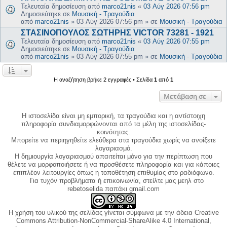
Τελευταία δημοσίευση από
marco21nis
«
03 Αύγ 2026 07:56 pm
Δημοσιεύτηκε σε
Μουσική - Τραγούδια
από
marco21nis
»
03 Αύγ 2026 07:56 pm
» σε
Μουσική - Τραγούδια
ΣΤΑΣΙΝΟΠΟΥΛΟΣ ΣΩΤΗΡΗΣ VICTOR 73281 - 1921
Τελευταία δημοσίευση από
marco21nis
«
03 Αύγ 2026 07:55 pm
Δημοσιεύτηκε σε
Μουσική - Τραγούδια
από
marco21nis
»
03 Αύγ 2026 07:55 pm
» σε
Μουσική - Τραγούδια
Η αναζήτηση βρήκε 2 εγγραφές • Σελίδα
1
από
1
Μετάβαση σε
Η ιστοσελίδα είναι μη εμπορική, τα τραγούδια και η αντίστοιχη
πληροφορία συνδιαμορφώνονται από τα μέλη της ιστοσελίδας-
κοινότητας.
Μπορείτε να περιηγηθείτε ελεύθερα στα τραγούδια χωρίς να ανοίξετε
λογαριασμό.
Η δημιουργία λογαριασμού απαιτείται μόνο για την περίπτωση που
θέλετε να μορφοποιήσετε ή να προσθέσετε πληροφορία και για κάποιες
επιπλέον λειτουργίες όπως η τοποθέτηση επιθυμίας στο ραδιόφωνο.
Για τυχόν προβλήματα ή επικοινωνία, στείλτε μας μεηλ στο
rebetoselida παπάκι gmail.com
Η χρήση του υλικού της σελίδας γίνεται σύμφωνα με την άδεια Creative
Commons Attribution-NonCommercial-ShareAlike 4.0 International,