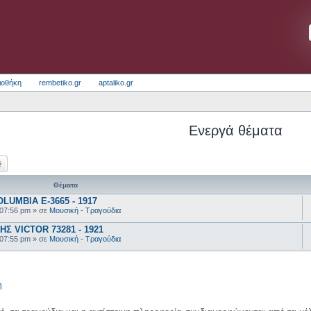
ιοθήκη
rembetiko.gr
aptaliko.gr
Ενεργά θέματα
ζήτηση
Ειδική αναζήτηση
Θέματα
UMBIA E-3665 - 1917
 07:56 pm
» σε
Μουσική - Τραγούδια
 VICTOR 73281 - 1921
 07:55 pm
» σε
Μουσική - Τραγούδια
η