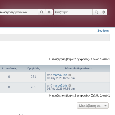
Αναζήτηση
Ειδική αναζήτηση
Αναζήτησ
Ειδικ
Σύνδεση
Η αναζήτηση βρήκε 2 εγγραφές • Σελίδα
1
από
1
Απαντήσεις
Προβολές
Τελευταία δημοσίευση
από
marco21nis
0
251
03 Αύγ 2026 07:56 pm
από
marco21nis
0
205
03 Αύγ 2026 07:55 pm
Η αναζήτηση βρήκε 2 εγγραφές • Σελίδα
1
από
1
Μετάβαση σε