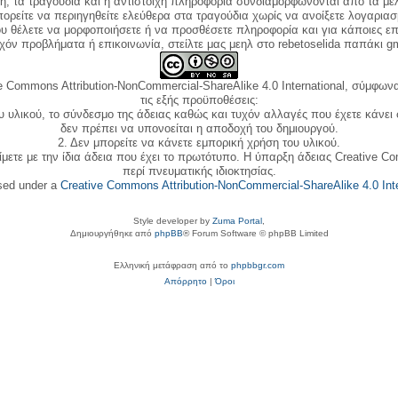
κή, τα τραγούδια και η αντίστοιχη πληροφορία συνδιαμορφώνονται από τα μέλ
ορείτε να περιηγηθείτε ελεύθερα στα τραγούδια χωρίς να ανοίξετε λογαριασ
ου θέλετε να μορφοποιήσετε ή να προσθέσετε πληροφορία και για κάποιες επ
όν προβλήματα ή επικοινωνία, στείλτε μας μεηλ στο rebetoselida παπάκι g
e Commons Attribution-NonCommercial-ShareAlike 4.0 International, σύμφωνα 
τις εξής προϋποθέσεις:
ου υλικού, το σύνδεσμο της άδειας καθώς και τυχόν αλλαγές που έχετε κάνει
δεν πρέπει να υπονοείται η αποδοχή του δημιουργού.
2. Δεν μπορείτε να κάνετε εμπορική χρήση του υλικού.
ίμετε με την ίδια άδεια που έχει το πρωτότυπο. Η ύπαρξη άδειας Creative C
περί πνευματικής ιδιοκτησίας.
nsed under a
Creative Commons Attribution-NonCommercial-ShareAlike 4.0 Inte
Style developer by
Zuma Portal
,
Δημιουργήθηκε από
phpBB
® Forum Software © phpBB Limited
Ελληνική μετάφραση από το
phpbbgr.com
Απόρρητο
|
Όροι