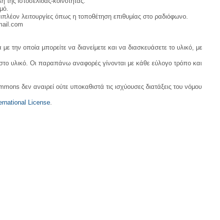
η της ιστοσελίδας-κοινότητας.
μό.
ιπλέον λειτουργίες όπως η τοποθέτηση επιθυμίας στο ραδιόφωνο.
mail.com
με την οποία μπορείτε να διανείμετε και να διασκευάσετε το υλικό, με
 στο υλικό. Οι παραπάνω αναφορές γίνονται με κάθε εύλογο τρόπο και
ommons δεν αναιρεί ούτε υποκαθιστά τις ισχύουσες διατάξεις του νόμου
rnational License
.