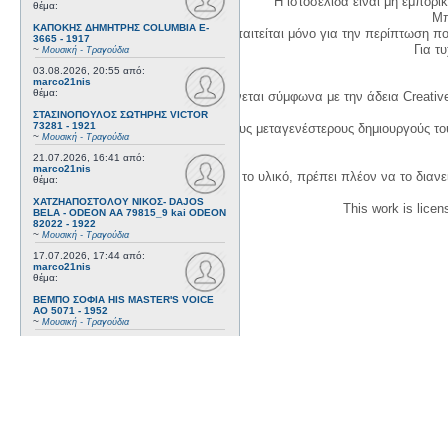
Η ιστοσελίδα είναι μη εμπορι
θέμα:
Μπ
ΚΑΠΟΚΗΣ ΔΗΜΗΤΡΗΣ COLUMBIA E-
Η δημιουργία λογαριασμού απαιτείται μόνο για την περίπτωση π
3665 - 1917
Για τυχ
~
Μουσική - Τραγούδια
03.08.2026, 20:55
από:
marco21nis
θέμα:
Η χρήση του υλικού της σελίδας γίνεται σύμφωνα με την άδεια Creativ
ΣΤΑΣΙΝΟΠΟΥΛΟΣ ΣΩΤΗΡΗΣ VICTOR
73281 - 1921
1. Να αναφέρετε τον αρχικό και τους μεταγενέστερους δημιουργούς τ
~
Μουσική - Τραγούδια
21.07.2026, 16:41
από:
marco21nis
3. Αν διασκευάσετε με κάθε τρόπο το υλικό, πρέπει πλέον να το διανε
θέμα:
ΧΑΤΖΗΑΠΟΣΤΟΛΟΥ ΝΙΚΟΣ- DAJOS
This work is lice
BELA - ODEON AA 79815_9 kai ODEON
82022 - 1922
~
Μουσική - Τραγούδια
17.07.2026, 17:44
από:
marco21nis
θέμα:
ΒΕΜΠΟ ΣΟΦΙΑ HIS MASTER'S VOICE
AO 5071 - 1952
~
Μουσική - Τραγούδια
08.07.2026, 16:32
από:
marco21nis
θέμα:
ΚΑΛΟΜΟΙΡΗΣ ΓΕΩΡΓΙΟΣ -
ΤΣΑΓΚΑΡΑΚΗΣ ΔΗΜΗΤΡΗΣ ODEON GA
8029 - 1958
~
Μουσική - Τραγούδια