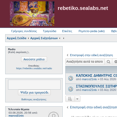
rebetiko.sealabs.net
Γρήγορες συνδέσεις
Τραγούδια
Ετικέτες
Ρεμπετο-pedia (wiki)
Βιβλ
Αρχική Σελίδα
Αρχική Συζητήσεων
Radio
(Καλή ακρόαση )..
Επιστροφή στην ειδική αναζήτηση
Ανα
Απευθείας:
https://rebetiko.sealabs.net/radio
ΚΑΠΟΚΗΣ ΔΗΜΗΤΡΗΣ COL
από
marco21nis
»
03 Αύγ 2026
ΣΤΑΣΙΝΟΠΟΥΛΟΣ ΣΩΤΗΡΗΣ
από
marco21nis
»
03 Αύγ 2026
Βαθύτερες αναζητήσεις;
Επιστροφή στην ειδική αναζήτησ
Τελευταία θέματα
03.08.2026, 20:56
από:
marco21nis