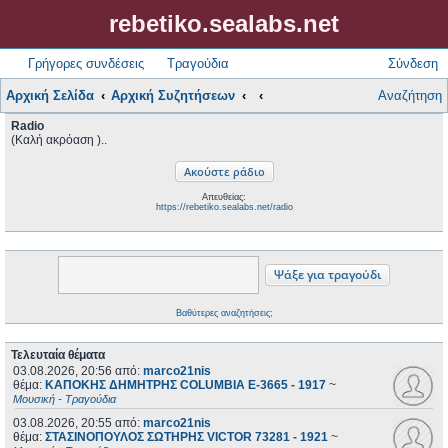
rebetiko.sealabs.net
Γρήγορες συνδέσεις
Τραγούδια
Σύνδεση
Αρχική Σελίδα
Αρχική Συζητήσεων
Αναζήτηση
Radio
(Καλή ακρόαση )..
Απευθείας:
https://rebetiko.sealabs.net/radio
Βαθύτερες αναζητήσεις;
Τελευταία θέματα
03.08.2026, 20:56
από:
marco21nis
θέμα:
ΚΑΠΟΚΗΣ ΔΗΜΗΤΡΗΣ COLUMBIA E-3665 - 1917
~
Μουσική - Τραγούδια
03.08.2026, 20:55
από:
marco21nis
θέμα:
ΣΤΑΣΙΝΟΠΟΥΛΟΣ ΣΩΤΗΡΗΣ VICTOR 73281 - 1921
~