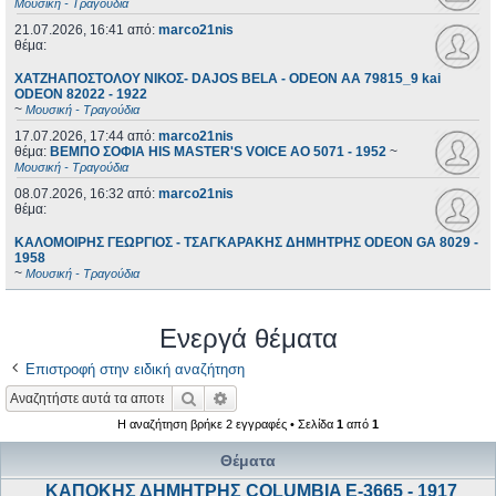
Μουσική - Τραγούδια
21.07.2026, 16:41
από:
marco21nis
θέμα:
ΧΑΤΖΗΑΠΟΣΤΟΛΟΥ ΝΙΚΟΣ- DAJOS BELA - ODEON AA 79815_9 kai
ODEON 82022 - 1922
~
Μουσική - Τραγούδια
17.07.2026, 17:44
από:
marco21nis
θέμα:
ΒΕΜΠΟ ΣΟΦΙΑ HIS MASTER'S VOICE AO 5071 - 1952
~
Μουσική - Τραγούδια
08.07.2026, 16:32
από:
marco21nis
θέμα:
ΚΑΛΟΜΟΙΡΗΣ ΓΕΩΡΓΙΟΣ - ΤΣΑΓΚΑΡΑΚΗΣ ΔΗΜΗΤΡΗΣ ODEON GA 8029 -
1958
~
Μουσική - Τραγούδια
Ενεργά θέματα
Επιστροφή στην ειδική αναζήτηση
Αναζήτηση
Ειδική αναζήτηση
Η αναζήτηση βρήκε 2 εγγραφές • Σελίδα
1
από
1
Θέματα
ΚΑΠΟΚΗΣ ΔΗΜΗΤΡΗΣ COLUMBIA E-3665 - 1917