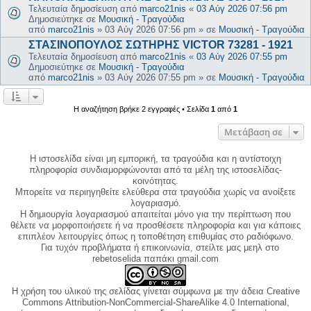
Τελευταία δημοσίευση από
marco21nis
«
03 Αύγ 2026 07:56 pm
Δημοσιεύτηκε σε
Μουσική - Τραγούδια
από
marco21nis
»
03 Αύγ 2026 07:56 pm
» σε
Μουσική - Τραγούδια
ΣΤΑΣΙΝΟΠΟΥΛΟΣ ΣΩΤΗΡΗΣ VICTOR 73281 - 1921
Τελευταία δημοσίευση από
marco21nis
«
03 Αύγ 2026 07:55 pm
Δημοσιεύτηκε σε
Μουσική - Τραγούδια
από
marco21nis
»
03 Αύγ 2026 07:55 pm
» σε
Μουσική - Τραγούδια
Η αναζήτηση βρήκε 2 εγγραφές • Σελίδα
1
από
1
Μετάβαση σε
Η ιστοσελίδα είναι μη εμπορική, τα τραγούδια και η αντίστοιχη
πληροφορία συνδιαμορφώνονται από τα μέλη της ιστοσελίδας-
κοινότητας.
Μπορείτε να περιηγηθείτε ελεύθερα στα τραγούδια χωρίς να ανοίξετε
λογαριασμό.
Η δημιουργία λογαριασμού απαιτείται μόνο για την περίπτωση που
θέλετε να μορφοποιήσετε ή να προσθέσετε πληροφορία και για κάποιες
επιπλέον λειτουργίες όπως η τοποθέτηση επιθυμίας στο ραδιόφωνο.
Για τυχόν προβλήματα ή επικοινωνία, στείλτε μας μεηλ στο
rebetoselida παπάκι gmail.com
Η χρήση του υλικού της σελίδας γίνεται σύμφωνα με την άδεια Creative
Commons Attribution-NonCommercial-ShareAlike 4.0 International,