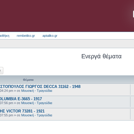
ιοθήκη
rembetiko.gr
aptaliko.gr
Ενεργά θέματα
ζήτηση
Ειδική αναζήτηση
Θέματα
ΣΤΟΠΟΥΛΟΣ ΓΙΩΡΓΟΣ DECCA 31162 - 1948
 04:24 pm
» σε
Μουσική - Τραγούδια
UMBIA E-3665 - 1917
 07:56 pm
» σε
Μουσική - Τραγούδια
 VICTOR 73281 - 1921
 07:55 pm
» σε
Μουσική - Τραγούδια