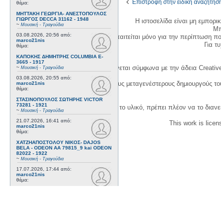
Επιστροφή στην ειδική αναζήτησ
θέμα:
ΜΗΤΤΑΚΗ ΓΕΩΡΓΙΑ- ΑΝΕΣΤΟΠΟΥΛΟΣ
ΓΙΩΡΓΟΣ DECCA 31162 - 1948
Η ιστοσελίδα είναι μη εμπορι
~
Μουσική - Τραγούδια
Μπ
03.08.2026, 20:56
από:
Η δημιουργία λογαριασμού απαιτείται μόνο για την περίπτωση π
marco21nis
Για τυχ
θέμα:
ΚΑΠΟΚΗΣ ΔΗΜΗΤΡΗΣ COLUMBIA E-
3665 - 1917
Η χρήση του υλικού της σελίδας γίνεται σύμφωνα με την άδεια Creativ
~
Μουσική - Τραγούδια
03.08.2026, 20:55
από:
1. Να αναφέρετε τον αρχικό και τους μεταγενέστερους δημιουργούς τ
marco21nis
θέμα:
ΣΤΑΣΙΝΟΠΟΥΛΟΣ ΣΩΤΗΡΗΣ VICTOR
73281 - 1921
3. Αν διασκευάσετε με κάθε τρόπο το υλικό, πρέπει πλέον να το διανε
~
Μουσική - Τραγούδια
21.07.2026, 16:41
από:
This work is lice
marco21nis
θέμα:
ΧΑΤΖΗΑΠΟΣΤΟΛΟΥ ΝΙΚΟΣ- DAJOS
BELA - ODEON AA 79815_9 kai ODEON
82022 - 1922
~
Μουσική - Τραγούδια
17.07.2026, 17:44
από:
marco21nis
θέμα:
ΒΕΜΠΟ ΣΟΦΙΑ HIS MASTER'S VOICE
AO 5071 - 1952
~
Μουσική - Τραγούδια