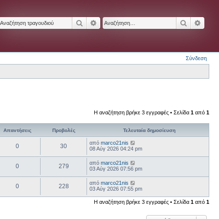
Αναζήτηση
Ειδική αναζήτηση
Αναζήτησ
Ειδικ
Σύνδεση
Η αναζήτηση βρήκε 3 εγγραφές • Σελίδα
1
από
1
Απαντήσεις
Προβολές
Τελευταία δημοσίευση
από
marco21nis
0
30
08 Αύγ 2026 04:24 pm
από
marco21nis
0
279
03 Αύγ 2026 07:56 pm
από
marco21nis
0
228
03 Αύγ 2026 07:55 pm
Η αναζήτηση βρήκε 3 εγγραφές • Σελίδα
1
από
1