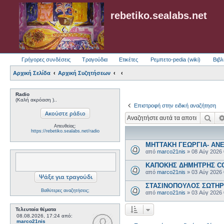
rebetiko.sealabs.net
Γρήγορες συνδέσεις
Τραγούδια
Ετικέτες
Ρεμπετο-pedia (wiki)
Βιβλ
Αρχική Σελίδα
Αρχική Συζητήσεων
Radio
(Καλή ακρόαση )..
Επιστροφή στην ειδική αναζήτηση
Ανα
Απευθείας:
https://rebetiko.sealabs.net/radio
ΜΗΤΤΑΚΗ ΓΕΩΡΓΙΑ- ΑΝΕ
από
marco21nis
»
08 Αύγ 2026
ΚΑΠΟΚΗΣ ΔΗΜΗΤΡΗΣ COL
από
marco21nis
»
03 Αύγ 2026
ΣΤΑΣΙΝΟΠΟΥΛΟΣ ΣΩΤΗΡΗΣ
Βαθύτερες αναζητήσεις;
από
marco21nis
»
03 Αύγ 2026
Τελευταία θέματα
08.08.2026, 17:24
από:
marco21nis