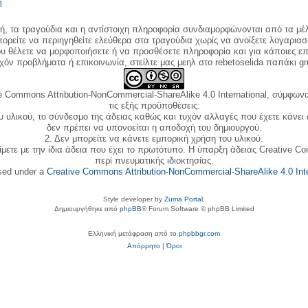
η
κή, τα τραγούδια και η αντίστοιχη πληροφορία συνδιαμορφώνονται από τα μέλ
ορείτε να περιηγηθείτε ελεύθερα στα τραγούδια χωρίς να ανοίξετε λογαριασ
ου θέλετε να μορφοποιήσετε ή να προσθέσετε πληροφορία και για κάποιες επ
όν προβλήματα ή επικοινωνία, στείλτε μας μεηλ στο rebetoselida παπάκι g
e Commons Attribution-NonCommercial-ShareAlike 4.0 International, σύμφωνα 
τις εξής προϋποθέσεις:
ου υλικού, το σύνδεσμο της άδειας καθώς και τυχόν αλλαγές που έχετε κάνει
δεν πρέπει να υπονοείται η αποδοχή του δημιουργού.
2. Δεν μπορείτε να κάνετε εμπορική χρήση του υλικού.
ίμετε με την ίδια άδεια που έχει το πρωτότυπο. Η ύπαρξη άδειας Creative C
περί πνευματικής ιδιοκτησίας.
nsed under a
Creative Commons Attribution-NonCommercial-ShareAlike 4.0 Inte
Style developer by
Zuma Portal
,
Δημιουργήθηκε από
phpBB
® Forum Software © phpBB Limited
Ελληνική μετάφραση από το
phpbbgr.com
Απόρρητο
|
Όροι