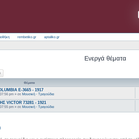
ιοθήκη
rembetiko.gr
aptaliko.gr
Ενεργά θέματα
ζήτηση
Ειδική αναζήτηση
Θέματα
UMBIA E-3665 - 1917
 07:56 pm
» σε
Μουσική - Τραγούδια
 VICTOR 73281 - 1921
 07:55 pm
» σε
Μουσική - Τραγούδια
η