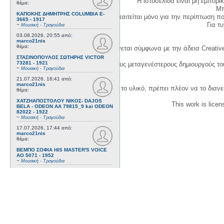
Η ιστοσελίδα είναι μη εμπορι
θέμα:
Μπ
ΚΑΠΟΚΗΣ ΔΗΜΗΤΡΗΣ COLUMBIA E-
Η δημιουργία λογαριασμού απαιτείται μόνο για την περίπτωση π
3665 - 1917
Για τυχ
~
Μουσική - Τραγούδια
03.08.2026, 20:55
από:
marco21nis
θέμα:
Η χρήση του υλικού της σελίδας γίνεται σύμφωνα με την άδεια Creativ
ΣΤΑΣΙΝΟΠΟΥΛΟΣ ΣΩΤΗΡΗΣ VICTOR
73281 - 1921
1. Να αναφέρετε τον αρχικό και τους μεταγενέστερους δημιουργούς τ
~
Μουσική - Τραγούδια
21.07.2026, 16:41
από:
marco21nis
3. Αν διασκευάσετε με κάθε τρόπο το υλικό, πρέπει πλέον να το διανε
θέμα:
ΧΑΤΖΗΑΠΟΣΤΟΛΟΥ ΝΙΚΟΣ- DAJOS
This work is lice
BELA - ODEON AA 79815_9 kai ODEON
82022 - 1922
~
Μουσική - Τραγούδια
17.07.2026, 17:44
από:
marco21nis
θέμα:
ΒΕΜΠΟ ΣΟΦΙΑ HIS MASTER'S VOICE
AO 5071 - 1952
~
Μουσική - Τραγούδια
08.07.2026, 16:32
από:
marco21nis
θέμα:
ΚΑΛΟΜΟΙΡΗΣ ΓΕΩΡΓΙΟΣ -
ΤΣΑΓΚΑΡΑΚΗΣ ΔΗΜΗΤΡΗΣ ODEON GA
8029 - 1958
~
Μουσική - Τραγούδια