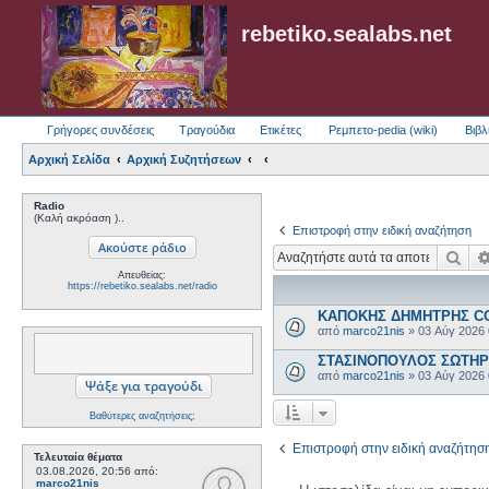
rebetiko.sealabs.net
Γρήγορες συνδέσεις
Τραγούδια
Ετικέτες
Ρεμπετο-pedia (wiki)
Βιβλ
Αρχική Σελίδα
Αρχική Συζητήσεων
Radio
(Καλή ακρόαση )..
Επιστροφή στην ειδική αναζήτηση
Ανα
Απευθείας:
https://rebetiko.sealabs.net/radio
ΚΑΠΟΚΗΣ ΔΗΜΗΤΡΗΣ COL
από
marco21nis
»
03 Αύγ 2026
ΣΤΑΣΙΝΟΠΟΥΛΟΣ ΣΩΤΗΡΗΣ
από
marco21nis
»
03 Αύγ 2026
Βαθύτερες αναζητήσεις;
Επιστροφή στην ειδική αναζήτησ
Τελευταία θέματα
03.08.2026, 20:56
από:
marco21nis