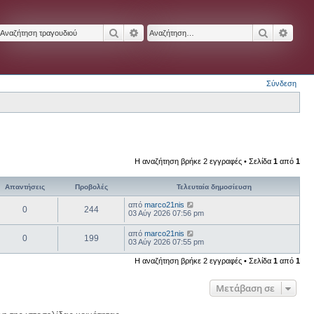
Αναζήτηση
Ειδική αναζήτηση
Αναζήτησ
Ειδικ
Σύνδεση
Η αναζήτηση βρήκε 2 εγγραφές • Σελίδα
1
από
1
Απαντήσεις
Προβολές
Τελευταία δημοσίευση
από
marco21nis
0
244
03 Αύγ 2026 07:56 pm
από
marco21nis
0
199
03 Αύγ 2026 07:55 pm
Η αναζήτηση βρήκε 2 εγγραφές • Σελίδα
1
από
1
Μετάβαση σε