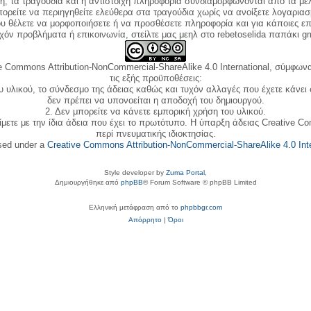
κή, τα τραγούδια και η αντίστοιχη πληροφορία συνδιαμορφώνονται από τα μέλ
ορείτε να περιηγηθείτε ελεύθερα στα τραγούδια χωρίς να ανοίξετε λογαριασ
ου θέλετε να μορφοποιήσετε ή να προσθέσετε πληροφορία και για κάποιες επ
όν προβλήματα ή επικοινωνία, στείλτε μας μεηλ στο rebetoselida παπάκι g
e Commons Attribution-NonCommercial-ShareAlike 4.0 International, σύμφωνα 
τις εξής προϋποθέσεις:
ου υλικού, το σύνδεσμο της άδειας καθώς και τυχόν αλλαγές που έχετε κάνει
δεν πρέπει να υπονοείται η αποδοχή του δημιουργού.
2. Δεν μπορείτε να κάνετε εμπορική χρήση του υλικού.
ίμετε με την ίδια άδεια που έχει το πρωτότυπο. Η ύπαρξη άδειας Creative C
περί πνευματικής ιδιοκτησίας.
nsed under a
Creative Commons Attribution-NonCommercial-ShareAlike 4.0 Inte
Style developer by
Zuma Portal
,
Δημιουργήθηκε από
phpBB
® Forum Software © phpBB Limited
Ελληνική μετάφραση από το
phpbbgr.com
Απόρρητο
|
Όροι