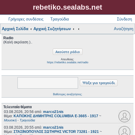
rebetiko.sealabs.net
Γρήγορες συνδέσεις
Τραγούδια
Σύνδεση
Αρχική Σελίδα
Αρχική Συζητήσεων
Αναζήτηση
Radio
(Καλή ακρόαση )..
Απευθείας:
https://rebetiko.sealabs.net/radio
Βαθύτερες αναζητήσεις;
Τελευταία θέματα
03.08.2026, 20:56
από:
marco21nis
θέμα:
ΚΑΠΟΚΗΣ ΔΗΜΗΤΡΗΣ COLUMBIA E-3665 - 1917
~
Μουσική - Τραγούδια
03.08.2026, 20:55
από:
marco21nis
θέμα:
ΣΤΑΣΙΝΟΠΟΥΛΟΣ ΣΩΤΗΡΗΣ VICTOR 73281 - 1921
~