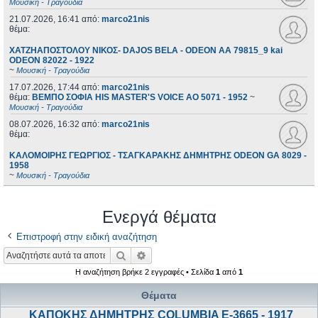
Μουσική - Τραγούδια
21.07.2026, 16:41
από:
marco21nis
θέμα:
ΧΑΤΖΗΑΠΟΣΤΟΛΟΥ ΝΙΚΟΣ- DAJOS BELA - ODEON AA 79815_9 kai
ODEON 82022 - 1922
~
Μουσική - Τραγούδια
17.07.2026, 17:44
από:
marco21nis
θέμα:
ΒΕΜΠΟ ΣΟΦΙΑ HIS MASTER'S VOICE AO 5071 - 1952
~
Μουσική - Τραγούδια
08.07.2026, 16:32
από:
marco21nis
θέμα:
ΚΑΛΟΜΟΙΡΗΣ ΓΕΩΡΓΙΟΣ - ΤΣΑΓΚΑΡΑΚΗΣ ΔΗΜΗΤΡΗΣ ODEON GA 8029 -
1958
~
Μουσική - Τραγούδια
Ενεργά θέματα
Επιστροφή στην ειδική αναζήτηση
Αναζήτηση
Ειδική αναζήτηση
Η αναζήτηση βρήκε 2 εγγραφές • Σελίδα
1
από
1
Θέματα
ΚΑΠΟΚΗΣ ΔΗΜΗΤΡΗΣ COLUMBIA E-3665 - 1917