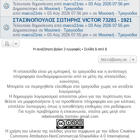
Τελευταία δημοσίευση από
marco21nis
«
03 Αύγ 2026 07:56 pm
Δημοσιεύτηκε σε
Μουσική - Τραγούδια
από
marco21nis
»
03 Αύγ 2026 07:56 pm
» σε
Μουσική - Τραγούδια
ΣΤΑΣΙΝΟΠΟΥΛΟΣ ΣΩΤΗΡΗΣ VICTOR 73281 - 1921
Τελευταία δημοσίευση από
marco21nis
«
03 Αύγ 2026 07:55 pm
Δημοσιεύτηκε σε
Μουσική - Τραγούδια
από
marco21nis
»
03 Αύγ 2026 07:55 pm
» σε
Μουσική - Τραγούδια
Η αναζήτηση βρήκε 2 εγγραφές • Σελίδα
1
από
1
Μετάβαση σε
Η ιστοσελίδα είναι μη εμπορική, τα τραγούδια και η αντίστοιχη
πληροφορία συνδιαμορφώνονται από τα μέλη της ιστοσελίδας-
κοινότητας.
Μπορείτε να περιηγηθείτε ελεύθερα στα τραγούδια χωρίς να ανοίξετε
λογαριασμό.
Η δημιουργία λογαριασμού απαιτείται μόνο για την περίπτωση που
θέλετε να μορφοποιήσετε ή να προσθέσετε πληροφορία και για κάποιες
επιπλέον λειτουργίες όπως η τοποθέτηση επιθυμίας στο ραδιόφωνο.
Για τυχόν προβλήματα ή επικοινωνία, στείλτε μας μεηλ στο
rebetoselida παπάκι gmail.com
Η χρήση του υλικού της σελίδας γίνεται σύμφωνα με την άδεια Creative
Commons Attribution-NonCommercial-ShareAlike 4.0 International,