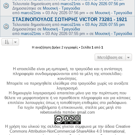
Τελευταία δημοσίευση από
marco21nis
«
03 Αύγ 2026 07:56 pm
Δημοσιεύτηκε σε
Μουσική - Τραγούδια
από
marco21nis
»
03 Αύγ 2026 07:56 pm
» σε
Μουσική - Τραγούδια
ΣΤΑΣΙΝΟΠΟΥΛΟΣ ΣΩΤΗΡΗΣ VICTOR 73281 - 1921
Τελευταία δημοσίευση από
marco21nis
«
03 Αύγ 2026 07:55 pm
Δημοσιεύτηκε σε
Μουσική - Τραγούδια
από
marco21nis
»
03 Αύγ 2026 07:55 pm
» σε
Μουσική - Τραγούδια
Η αναζήτηση βρήκε 2 εγγραφές • Σελίδα
1
από
1
Μετάβαση σε
Η ιστοσελίδα είναι μη εμπορική, τα τραγούδια και η αντίστοιχη
πληροφορία συνδιαμορφώνονται από τα μέλη της ιστοσελίδας-
κοινότητας.
Μπορείτε να περιηγηθείτε ελεύθερα στα τραγούδια χωρίς να ανοίξετε
λογαριασμό.
Η δημιουργία λογαριασμού απαιτείται μόνο για την περίπτωση που
θέλετε να μορφοποιήσετε ή να προσθέσετε πληροφορία και για κάποιες
επιπλέον λειτουργίες όπως η τοποθέτηση επιθυμίας στο ραδιόφωνο.
Για τυχόν προβλήματα ή επικοινωνία, στείλτε μας μεηλ στο
rebetoselida παπάκι gmail.com
Η χρήση του υλικού της σελίδας γίνεται σύμφωνα με την άδεια Creative
Commons Attribution-NonCommercial-ShareAlike 4.0 International,