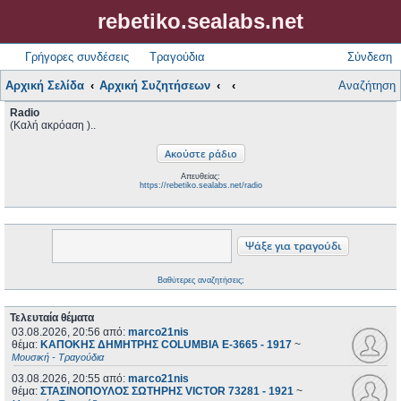
rebetiko.sealabs.net
Γρήγορες συνδέσεις
Τραγούδια
Σύνδεση
Αρχική Σελίδα
Αρχική Συζητήσεων
Αναζήτηση
Radio
(Καλή ακρόαση )..
Απευθείας:
https://rebetiko.sealabs.net/radio
Βαθύτερες αναζητήσεις;
Τελευταία θέματα
03.08.2026, 20:56
από:
marco21nis
θέμα:
ΚΑΠΟΚΗΣ ΔΗΜΗΤΡΗΣ COLUMBIA E-3665 - 1917
~
Μουσική - Τραγούδια
03.08.2026, 20:55
από:
marco21nis
θέμα:
ΣΤΑΣΙΝΟΠΟΥΛΟΣ ΣΩΤΗΡΗΣ VICTOR 73281 - 1921
~