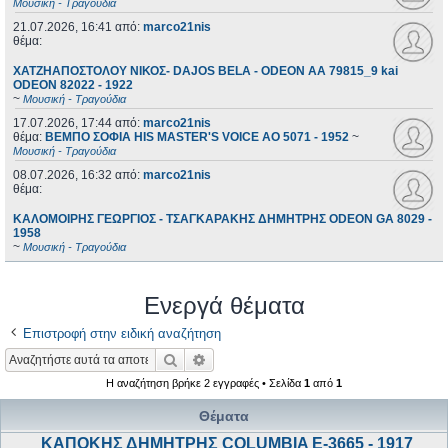
Μουσική - Τραγούδια
21.07.2026, 16:41
από:
marco21nis
θέμα:
ΧΑΤΖΗΑΠΟΣΤΟΛΟΥ ΝΙΚΟΣ- DAJOS BELA - ODEON AA 79815_9 kai
ODEON 82022 - 1922
~
Μουσική - Τραγούδια
17.07.2026, 17:44
από:
marco21nis
θέμα:
ΒΕΜΠΟ ΣΟΦΙΑ HIS MASTER'S VOICE AO 5071 - 1952
~
Μουσική - Τραγούδια
08.07.2026, 16:32
από:
marco21nis
θέμα:
ΚΑΛΟΜΟΙΡΗΣ ΓΕΩΡΓΙΟΣ - ΤΣΑΓΚΑΡΑΚΗΣ ΔΗΜΗΤΡΗΣ ODEON GA 8029 -
1958
~
Μουσική - Τραγούδια
Ενεργά θέματα
Επιστροφή στην ειδική αναζήτηση
Αναζήτηση
Ειδική αναζήτηση
Η αναζήτηση βρήκε 2 εγγραφές • Σελίδα
1
από
1
Θέματα
ΚΑΠΟΚΗΣ ΔΗΜΗΤΡΗΣ COLUMBIA E-3665 - 1917