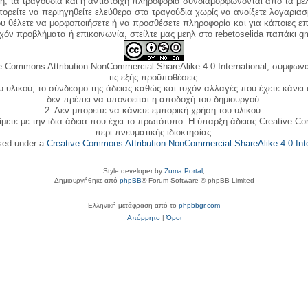
κή, τα τραγούδια και η αντίστοιχη πληροφορία συνδιαμορφώνονται από τα μέλ
ορείτε να περιηγηθείτε ελεύθερα στα τραγούδια χωρίς να ανοίξετε λογαριασ
ου θέλετε να μορφοποιήσετε ή να προσθέσετε πληροφορία και για κάποιες επ
όν προβλήματα ή επικοινωνία, στείλτε μας μεηλ στο rebetoselida παπάκι g
e Commons Attribution-NonCommercial-ShareAlike 4.0 International, σύμφωνα 
τις εξής προϋποθέσεις:
ου υλικού, το σύνδεσμο της άδειας καθώς και τυχόν αλλαγές που έχετε κάνει
δεν πρέπει να υπονοείται η αποδοχή του δημιουργού.
2. Δεν μπορείτε να κάνετε εμπορική χρήση του υλικού.
ίμετε με την ίδια άδεια που έχει το πρωτότυπο. Η ύπαρξη άδειας Creative C
περί πνευματικής ιδιοκτησίας.
nsed under a
Creative Commons Attribution-NonCommercial-ShareAlike 4.0 Inte
Style developer by
Zuma Portal
,
Δημιουργήθηκε από
phpBB
® Forum Software © phpBB Limited
Ελληνική μετάφραση από το
phpbbgr.com
Απόρρητο
|
Όροι