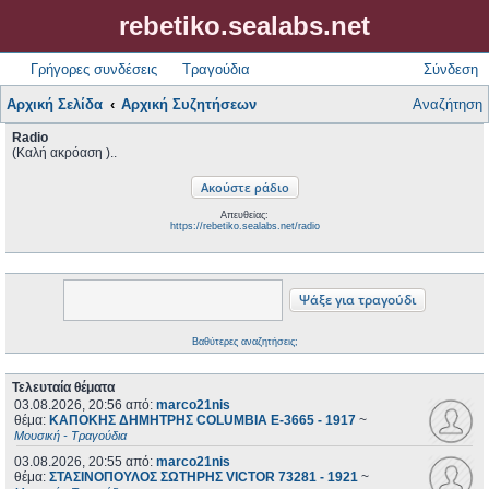
rebetiko.sealabs.net
Γρήγορες συνδέσεις
Τραγούδια
Σύνδεση
Αρχική Σελίδα
Αρχική Συζητήσεων
Αναζήτηση
Radio
(Καλή ακρόαση )..
Απευθείας:
https://rebetiko.sealabs.net/radio
Βαθύτερες αναζητήσεις;
Τελευταία θέματα
03.08.2026, 20:56
από:
marco21nis
θέμα:
ΚΑΠΟΚΗΣ ΔΗΜΗΤΡΗΣ COLUMBIA E-3665 - 1917
~
Μουσική - Τραγούδια
03.08.2026, 20:55
από:
marco21nis
θέμα:
ΣΤΑΣΙΝΟΠΟΥΛΟΣ ΣΩΤΗΡΗΣ VICTOR 73281 - 1921
~