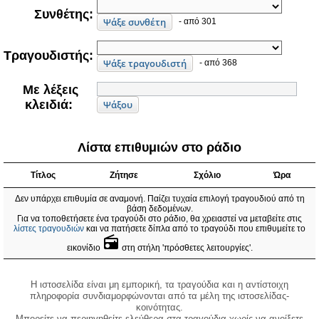
Συνθέτης:
- από 301
Τραγουδιστής:
- από 368
Με λέξεις
κλειδιά:
Λίστα επιθυμιών στο ράδιο
Τίτλος
Ζήτησε
Σχόλιο
Ώρα
Δεν υπάρχει επιθυμία σε αναμονή. Παίζει τυχαία επιλογή τραγουδιού από τη
βάση δεδομένων.
Για να τοποθετήσετε ένα τραγούδι στο ράδιο, θα χρειαστεί να μεταβείτε στις
λίστες τραγουδιών
και να πατήσετε δίπλα από το τραγούδι που επιθυμείτε το
radio
εικονίδιο
στη στήλη 'πρόσθετες λειτουργίες'.
Η ιστοσελίδα είναι μη εμπορική, τα τραγούδια και η αντίστοιχη
πληροφορία συνδιαμορφώνονται από τα μέλη της ιστοσελίδας-
κοινότητας.
Μπορείτε να περιηγηθείτε ελεύθερα στα τραγούδια χωρίς να ανοίξετε