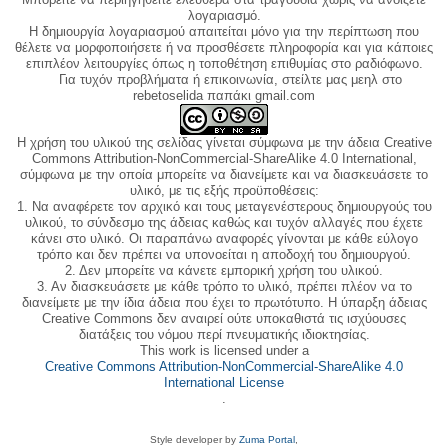
λογαριασμό.
Η δημιουργία λογαριασμού απαιτείται μόνο για την περίπτωση που
θέλετε να μορφοποιήσετε ή να προσθέσετε πληροφορία και για κάποιες
επιπλέον λειτουργίες όπως η τοποθέτηση επιθυμίας στο ραδιόφωνο.
Για τυχόν προβλήματα ή επικοινωνία, στείλτε μας μεηλ στο
rebetoselida παπάκι gmail.com
Η χρήση του υλικού της σελίδας γίνεται σύμφωνα με την άδεια Creative
Commons Attribution-NonCommercial-ShareAlike 4.0 International,
σύμφωνα με την οποία μπορείτε να διανείμετε και να διασκευάσετε το
υλικό, με τις εξής προϋποθέσεις:
1. Να αναφέρετε τον αρχικό και τους μεταγενέστερους δημιουργούς του
υλικού, το σύνδεσμο της άδειας καθώς και τυχόν αλλαγές που έχετε
κάνει στο υλικό. Οι παραπάνω αναφορές γίνονται με κάθε εύλογο
τρόπο και δεν πρέπει να υπονοείται η αποδοχή του δημιουργού.
2. Δεν μπορείτε να κάνετε εμπορική χρήση του υλικού.
3. Αν διασκευάσετε με κάθε τρόπο το υλικό, πρέπει πλέον να το
διανείμετε με την ίδια άδεια που έχει το πρωτότυπο. Η ύπαρξη άδειας
Creative Commons δεν αναιρεί ούτε υποκαθιστά τις ισχύουσες
διατάξεις του νόμου περί πνευματικής ιδιοκτησίας.
This work is licensed under a
Creative Commons Attribution-NonCommercial-ShareAlike 4.0
International License
.
Style developer by
Zuma Portal
,