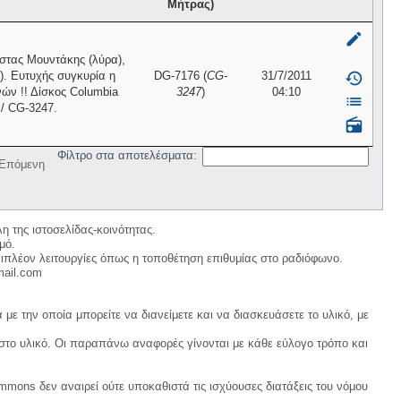
Μήτρας)
mode_edit
ώστας Μουντάκης (λύρα),
). Ευτυχής συγκυρία η
DG-7176 (
CG-
31/7/2011
history
ών !! Δίσκος Columbia
3247
)
04:10
list
/ CG-3247.
radio
Φίλτρο στα αποτελέσματα:
Επόμενη
η της ιστοσελίδας-κοινότητας.
μό.
ιπλέον λειτουργίες όπως η τοποθέτηση επιθυμίας στο ραδιόφωνο.
mail.com
με την οποία μπορείτε να διανείμετε και να διασκευάσετε το υλικό, με
 στο υλικό. Οι παραπάνω αναφορές γίνονται με κάθε εύλογο τρόπο και
ommons δεν αναιρεί ούτε υποκαθιστά τις ισχύουσες διατάξεις του νόμου