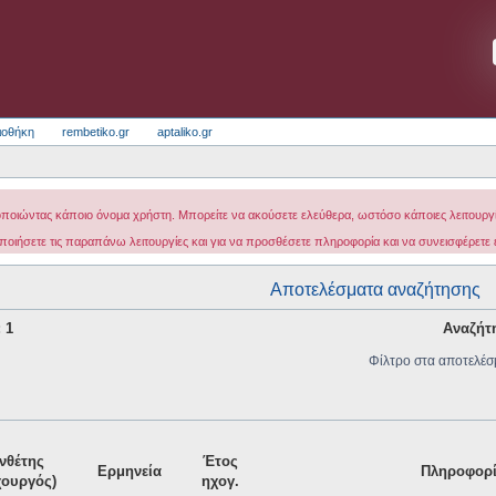
ιοθήκη
rembetiko.gr
aptaliko.gr
οποιώντας κάποιο όνομα χρήστη. Μπορείτε να ακούσετε ελεύθερα, ωστόσο κάποιες λειτουργίε
ποιήσετε τις παραπάνω λειτουργίες και για να προσθέσετε πληροφορία και να συνεισφέρετε
Αποτελέσματα αναζήτησης
: 1
Αναζήτ
Φίλτρο στα αποτελέσ
νθέτης
Έτος
Ερμηνεία
Πληροφορί
χουργός)
ηχογ.