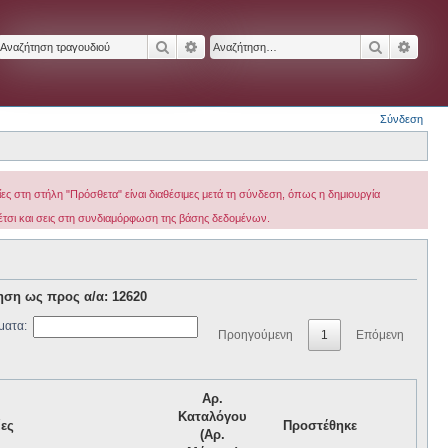
Αναζήτηση
Ειδική αναζήτηση
Αναζήτησ
Ειδικ
Σύνδεση
ς στη στήλη "Πρόσθετα" είναι διαθέσιμες μετά τη σύνδεση, όπως η δημιουργία
 έτσι και σεις στη συνδιαμόρφωση της βάσης δεδομένων.
ηση ως προς α/α: 12620
ματα:
Προηγούμενη
1
Επόμενη
Αρ.
Καταλόγου
ες
Προστέθηκε
(Αρ.