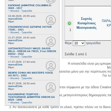
ΚΑΠΟΚΗΣ ΔΗΜΗΤΡΗΣ COLUMBIA E-
3665 - 1917
~
Μουσική - Τραγούδια
03.08.2026, 20:55
από:
Συρτός
marco21nis
ΠΑΡΑ
θέμα:
Κισαμίτικος
ΚΡ
ΣΤΑΣΙΝΟΠΟΥΛΟΣ ΣΩΤΗΡΗΣ VICTOR
Μεσογειανός
1
73281 - 1921
~
Μουσική - Τραγούδια
21.07.2026, 16:41
από:
marco21nis
Φέρε
τραγούδια
θέμα:
ΧΑΤΖΗΑΠΟΣΤΟΛΟΥ ΝΙΚΟΣ- DAJOS
BELA - ODEON AA 79815_9 kai ODEON
Σελίδα 1 από 1
82022 - 1922
~
Μουσική - Τραγούδια
17.07.2026, 17:44
από:
Η ιστοσελίδα είναι μη εμπορι
marco21nis
Μπ
θέμα:
Η δημιουργία λογαριασμού απαιτείται μόνο για την περίπτωση π
ΒΕΜΠΟ ΣΟΦΙΑ HIS MASTER'S VOICE
Για τυχ
AO 5071 - 1952
~
Μουσική - Τραγούδια
08.07.2026, 16:32
από:
marco21nis
Η χρήση του υλικού της σελίδας γίνεται σύμφωνα με την άδεια Creativ
θέμα:
ΚΑΛΟΜΟΙΡΗΣ ΓΕΩΡΓΙΟΣ -
1. Να αναφέρετε τον αρχικό και τους μεταγενέστερους δημιουργούς τ
ΤΣΑΓΚΑΡΑΚΗΣ ΔΗΜΗΤΡΗΣ ODEON GA
8029 - 1958
~
Μουσική - Τραγούδια
3. Αν διασκευάσετε με κάθε τρόπο το υλικό, πρέπει πλέον να το διανε