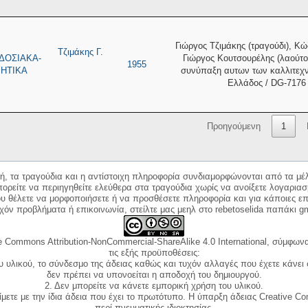
Γιώργος Τζιμάκης (τραγούδι), Κ
Τζιμάκης Γ.
ΔΟΣΙΑΚΑ-
Γιώργος Κουτσουρέλης (λαούτο
1955
ΗΤΙΚΑ
συνύπαξη αυτων των καλλιτεχν
Ελλάδος / DG-7176 
Προηγούμενη
1
κή, τα τραγούδια και η αντίστοιχη πληροφορία συνδιαμορφώνονται από τα μέλ
ορείτε να περιηγηθείτε ελεύθερα στα τραγούδια χωρίς να ανοίξετε λογαριασ
ου θέλετε να μορφοποιήσετε ή να προσθέσετε πληροφορία και για κάποιες επ
όν προβλήματα ή επικοινωνία, στείλτε μας μεηλ στο rebetoselida παπάκι g
e Commons Attribution-NonCommercial-ShareAlike 4.0 International, σύμφωνα 
τις εξής προϋποθέσεις:
ου υλικού, το σύνδεσμο της άδειας καθώς και τυχόν αλλαγές που έχετε κάνει
δεν πρέπει να υπονοείται η αποδοχή του δημιουργού.
2. Δεν μπορείτε να κάνετε εμπορική χρήση του υλικού.
ίμετε με την ίδια άδεια που έχει το πρωτότυπο. Η ύπαρξη άδειας Creative C
περί πνευματικής ιδιοκτησίας.