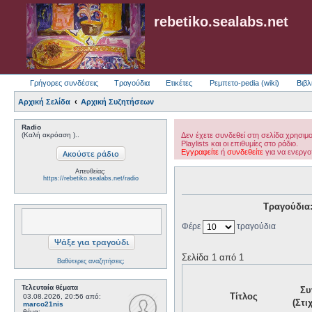
rebetiko.sealabs.net
Γρήγορες συνδέσεις
Τραγούδια
Ετικέτες
Ρεμπετο-pedia (wiki)
Βιβλ
Αρχική Σελίδα
Αρχική Συζητήσεων
Radio
(Καλή ακρόαση )..
Δεν έχετε συνδεθεί στη σελίδα χρησιμ
Playlists και οι επιθυμίες στο ράδιο.
Εγγραφείτε
ή
συνδεθείτε
για να ενεργο
Απευθείας:
https://rebetiko.sealabs.net/radio
Τραγούδια
Φέρε
τραγούδια
Σελίδα 1 από 1
Βαθύτερες αναζητήσεις;
Τελευταία θέματα
Συ
Τίτλος
03.08.2026, 20:56
από:
(Στι
marco21nis
θέμα: