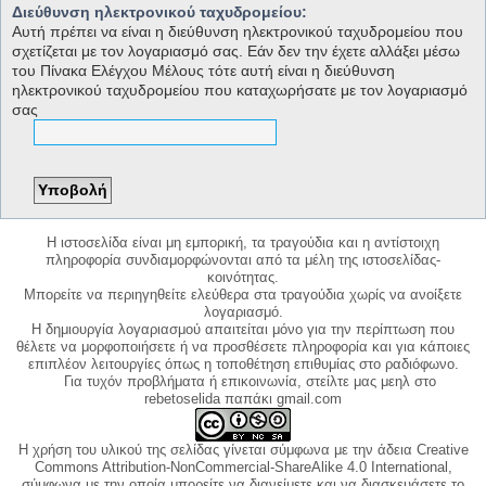
Διεύθυνση ηλεκτρονικού ταχυδρομείου:
Αυτή πρέπει να είναι η διεύθυνση ηλεκτρονικού ταχυδρομείου που
σχετίζεται με τον λογαριασμό σας. Εάν δεν την έχετε αλλάξει μέσω
του Πίνακα Ελέγχου Μέλους τότε αυτή είναι η διεύθυνση
ηλεκτρονικού ταχυδρομείου που καταχωρήσατε με τον λογαριασμό
σας
Η ιστοσελίδα είναι μη εμπορική, τα τραγούδια και η αντίστοιχη
πληροφορία συνδιαμορφώνονται από τα μέλη της ιστοσελίδας-
κοινότητας.
Μπορείτε να περιηγηθείτε ελεύθερα στα τραγούδια χωρίς να ανοίξετε
λογαριασμό.
Η δημιουργία λογαριασμού απαιτείται μόνο για την περίπτωση που
θέλετε να μορφοποιήσετε ή να προσθέσετε πληροφορία και για κάποιες
επιπλέον λειτουργίες όπως η τοποθέτηση επιθυμίας στο ραδιόφωνο.
Για τυχόν προβλήματα ή επικοινωνία, στείλτε μας μεηλ στο
rebetoselida παπάκι gmail.com
Η χρήση του υλικού της σελίδας γίνεται σύμφωνα με την άδεια Creative
Commons Attribution-NonCommercial-ShareAlike 4.0 International,
σύμφωνα με την οποία μπορείτε να διανείμετε και να διασκευάσετε το