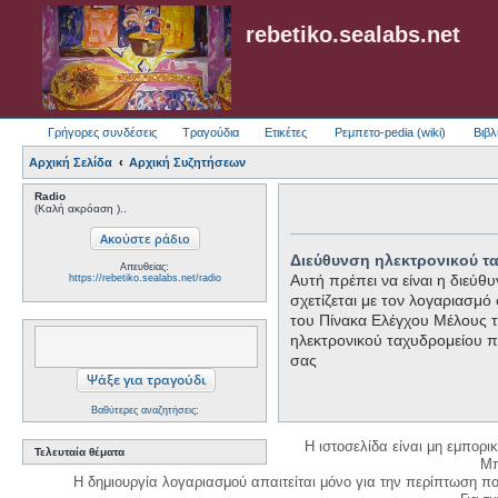
rebetiko.sealabs.net
Γρήγορες συνδέσεις
Τραγούδια
Ετικέτες
Ρεμπετο-pedia (wiki)
Βιβλ
Αρχική Σελίδα
Αρχική Συζητήσεων
Radio
(Καλή ακρόαση )..
Διεύθυνση ηλεκτρονικού τ
Απευθείας:
Αυτή πρέπει να είναι η διεύ
https://rebetiko.sealabs.net/radio
σχετίζεται με τον λογαριασμό
του Πίνακα Ελέγχου Μέλους τό
ηλεκτρονικού ταχυδρομείου 
σας
Βαθύτερες αναζητήσεις;
Η ιστοσελίδα είναι μη εμπορι
Τελευταία θέματα
Μπ
Η δημιουργία λογαριασμού απαιτείται μόνο για την περίπτωση π