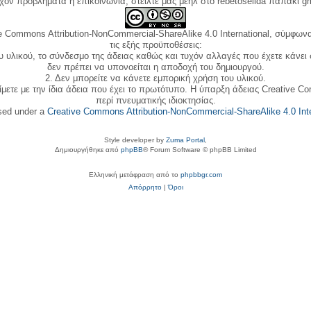
όν προβλήματα ή επικοινωνία, στείλτε μας μεηλ στο rebetoselida παπάκι g
e Commons Attribution-NonCommercial-ShareAlike 4.0 International, σύμφωνα 
τις εξής προϋποθέσεις:
ου υλικού, το σύνδεσμο της άδειας καθώς και τυχόν αλλαγές που έχετε κάνει
δεν πρέπει να υπονοείται η αποδοχή του δημιουργού.
2. Δεν μπορείτε να κάνετε εμπορική χρήση του υλικού.
ίμετε με την ίδια άδεια που έχει το πρωτότυπο. Η ύπαρξη άδειας Creative C
περί πνευματικής ιδιοκτησίας.
nsed under a
Creative Commons Attribution-NonCommercial-ShareAlike 4.0 Inte
Style developer by
Zuma Portal
,
Δημιουργήθηκε από
phpBB
® Forum Software © phpBB Limited
Ελληνική μετάφραση από το
phpbbgr.com
Απόρρητο
|
Όροι