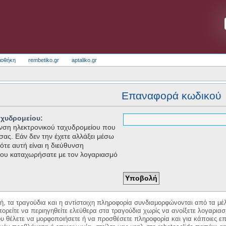
ιοθήκη
rembetiko.gr
aptaliko.gr
Επαναφορά κωδικού
αχυδρομείου:
θυνση ηλεκτρονικού ταχυδρομείου που
 σας. Εάν δεν την έχετε αλλάξει μέσω
τε αυτή είναι η διεύθυνση
που καταχωρήσατε με τον λογαριασμό
κή, τα τραγούδια και η αντίστοιχη πληροφορία συνδιαμορφώνονται από τα μέλ
ορείτε να περιηγηθείτε ελεύθερα στα τραγούδια χωρίς να ανοίξετε λογαριασ
ου θέλετε να μορφοποιήσετε ή να προσθέσετε πληροφορία και για κάποιες επ