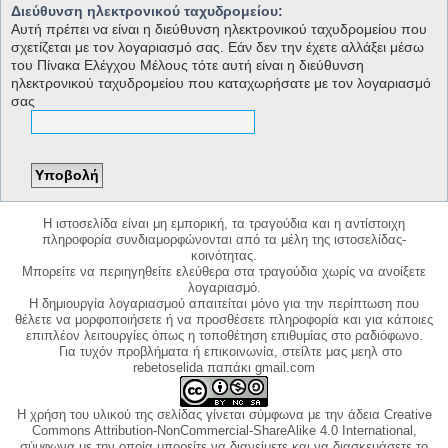
Διεύθυνση ηλεκτρονικού ταχυδρομείου:
Αυτή πρέπει να είναι η διεύθυνση ηλεκτρονικού ταχυδρομείου που
σχετίζεται με τον λογαριασμό σας. Εάν δεν την έχετε αλλάξει μέσω
του Πίνακα Ελέγχου Μέλους τότε αυτή είναι η διεύθυνση
ηλεκτρονικού ταχυδρομείου που καταχωρήσατε με τον λογαριασμό
σας
Η ιστοσελίδα είναι μη εμπορική, τα τραγούδια και η αντίστοιχη
πληροφορία συνδιαμορφώνονται από τα μέλη της ιστοσελίδας-
κοινότητας.
Μπορείτε να περιηγηθείτε ελεύθερα στα τραγούδια χωρίς να ανοίξετε
λογαριασμό.
Η δημιουργία λογαριασμού απαιτείται μόνο για την περίπτωση που
θέλετε να μορφοποιήσετε ή να προσθέσετε πληροφορία και για κάποιες
επιπλέον λειτουργίες όπως η τοποθέτηση επιθυμίας στο ραδιόφωνο.
Για τυχόν προβλήματα ή επικοινωνία, στείλτε μας μεηλ στο
rebetoselida παπάκι gmail.com
Η χρήση του υλικού της σελίδας γίνεται σύμφωνα με την άδεια Creative
Commons Attribution-NonCommercial-ShareAlike 4.0 International,
σύμφωνα με την οποία μπορείτε να διανείμετε και να διασκευάσετε το