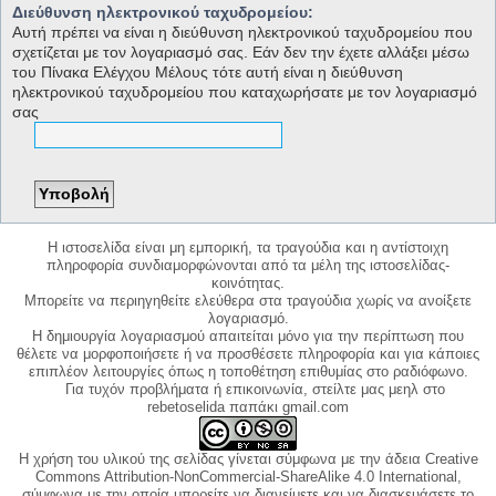
Διεύθυνση ηλεκτρονικού ταχυδρομείου:
Αυτή πρέπει να είναι η διεύθυνση ηλεκτρονικού ταχυδρομείου που
σχετίζεται με τον λογαριασμό σας. Εάν δεν την έχετε αλλάξει μέσω
του Πίνακα Ελέγχου Μέλους τότε αυτή είναι η διεύθυνση
ηλεκτρονικού ταχυδρομείου που καταχωρήσατε με τον λογαριασμό
σας
Η ιστοσελίδα είναι μη εμπορική, τα τραγούδια και η αντίστοιχη
πληροφορία συνδιαμορφώνονται από τα μέλη της ιστοσελίδας-
κοινότητας.
Μπορείτε να περιηγηθείτε ελεύθερα στα τραγούδια χωρίς να ανοίξετε
λογαριασμό.
Η δημιουργία λογαριασμού απαιτείται μόνο για την περίπτωση που
θέλετε να μορφοποιήσετε ή να προσθέσετε πληροφορία και για κάποιες
επιπλέον λειτουργίες όπως η τοποθέτηση επιθυμίας στο ραδιόφωνο.
Για τυχόν προβλήματα ή επικοινωνία, στείλτε μας μεηλ στο
rebetoselida παπάκι gmail.com
Η χρήση του υλικού της σελίδας γίνεται σύμφωνα με την άδεια Creative
Commons Attribution-NonCommercial-ShareAlike 4.0 International,
σύμφωνα με την οποία μπορείτε να διανείμετε και να διασκευάσετε το