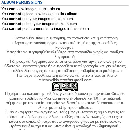
ALBUM PERMISSIONS
You
can
view images in this album
You
cannot
upload new images in this album
You
cannot
edit your images in this album
You
cannot
delete your images in this album
You
cannot
post comments to images in this album
Η ιστοσελίδα είναι μη εμπορική, τα τραγούδια και η αντίστοιχη
πληροφορία συνδιαμορφώνονται από τα μέλη της ιστοσελίδας-
κοινότητας.
Μπορείτε να περιηγηθείτε ελεύθερα στα τραγούδια χωρίς να ανοίξετε
λογαριασμό.
Η δημιουργία λογαριασμού απαιτείται μόνο για την περίπτωση που
θέλετε να μορφοποιήσετε ή να προσθέσετε πληροφορία και για κάποιες
επιπλέον λειτουργίες όπως η τοποθέτηση επιθυμίας στο ραδιόφωνο.
Για τυχόν προβλήματα ή επικοινωνία, στείλτε μας μεηλ στο
rebetoselida παπάκι gmail.com
Η χρήση του υλικού της σελίδας γίνεται σύμφωνα με την άδεια Creative
Commons Attribution-NonCommercial-ShareAlike 4.0 International,
σύμφωνα με την οποία μπορείτε να διανείμετε και να διασκευάσετε το
υλικό, με τις εξής προϋποθέσεις:
1. Να αναφέρετε τον αρχικό και τους μεταγενέστερους δημιουργούς του
υλικού, το σύνδεσμο της άδειας καθώς και τυχόν αλλαγές που έχετε
κάνει στο υλικό. Οι παραπάνω αναφορές γίνονται με κάθε εύλογο
τρόπο και δεν πρέπει να υπονοείται η αποδοχή του δημιουργού.