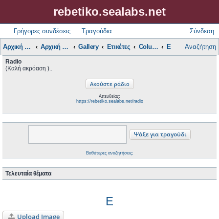
rebetiko.sealabs.net
Γρήγορες συνδέσεις
Τραγούδια
Σύνδεση
Αρχική Σελίδα
Αρχική Συζητήσεων
Gallery
Ετικέτες
Columbia Αμερικής
Ε
Αναζήτηση
Radio
(Καλή ακρόαση )..
Απευθείας:
https://rebetiko.sealabs.net/radio
Βαθύτερες αναζητήσεις;
Τελευταία θέματα
Ε
Upload Image